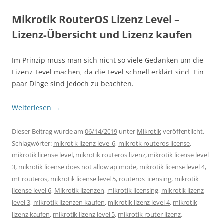
Mikrotik RouterOS Lizenz Level –
Lizenz-Übersicht und Lizenz kaufen
Im Prinzip muss man sich nicht so viele Gedanken um die
Lizenz-Level machen, da die Level schnell erklärt sind. Ein
paar Dinge sind jedoch zu beachten.
Weiterlesen
→
Dieser Beitrag wurde am
06/14/2019
unter
Mikrotik
veröffentlicht.
Schlagwörter:
mikrotik lizenz level 6
,
mikrotk routeros license
,
mikrotik license level
,
mikrotik routeros lizenz
,
mikrotik license level
3
,
mikrotik license does not allow ap mode
,
mikrotik license level 4
,
mt routeros
,
mikrotik license level 5
,
routeros licensing
,
mikrotik
license level 6
,
Mikrotik lizenzen
,
mikrotik licensing
,
mikrotik lizenz
level 3
,
mikrotik lizenzen kaufen
,
mikrotik lizenz level 4
,
mikrotik
lizenz kaufen
,
mikrotik lizenz level 5
,
mikrotik router lizenz
.