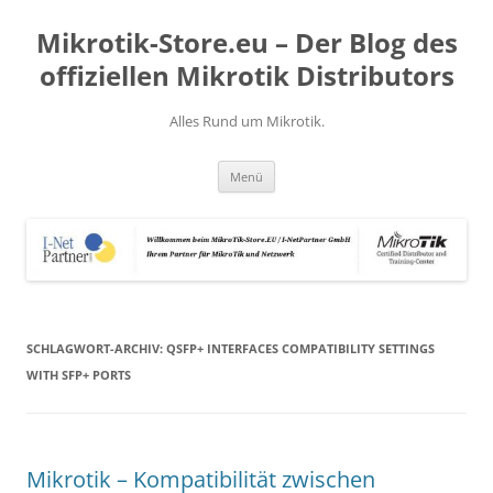
Zum
Inhalt
Mikrotik-Store.eu – Der Blog des
springen
offiziellen Mikrotik Distributors
Alles Rund um Mikrotik.
Menü
SCHLAGWORT-ARCHIV:
QSFP+ INTERFACES COMPATIBILITY SETTINGS
WITH SFP+ PORTS
Mikrotik – Kompatibilität zwischen