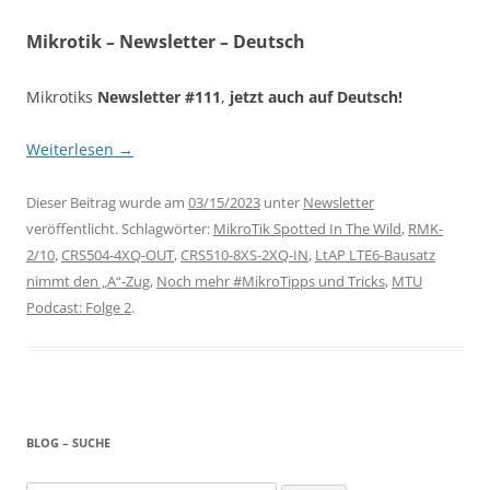
Mikrotik – Newsletter – Deutsch
Mikrotiks
Newsletter #111
,
jetzt auch auf Deutsch!
Weiterlesen
→
Dieser Beitrag wurde am
03/15/2023
unter
Newsletter
veröffentlicht. Schlagwörter:
MikroTik Spotted In The Wild
,
RMK-
2/10
,
CRS504-4XQ-OUT
,
CRS510-8XS-2XQ-IN
,
LtAP LTE6-Bausatz
nimmt den „A“-Zug
,
Noch mehr #MikroTipps und Tricks
,
MTU
Podcast: Folge 2
.
BLOG – SUCHE