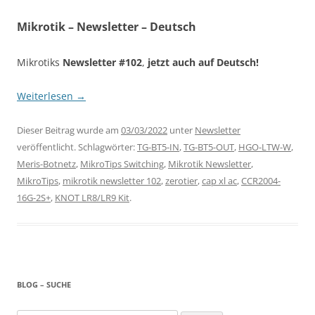
Mikrotik – Newsletter – Deutsch
Mikrotiks
Newsletter #102
,
jetzt auch auf Deutsch!
Weiterlesen
→
Dieser Beitrag wurde am
03/03/2022
unter
Newsletter
veröffentlicht. Schlagwörter:
TG-BT5-IN
,
TG-BT5-OUT
,
HGO-LTW-W
,
Meris-Botnetz
,
MikroTips Switching
,
Mikrotik Newsletter
,
MikroTips
,
mikrotik newsletter 102
,
zerotier
,
cap xl ac
,
CCR2004-
16G-2S+
,
KNOT LR8/LR9 Kit
.
BLOG – SUCHE