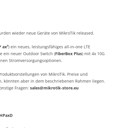
rden wieder neue Geräte von MikroTik released.
 ax³
) ein neues, leistungsfähiges all-in-one LTE
ie ein neuer Outdoor Switch (
FiberBox Plus
) mit 4x 10G
denen Stromversorgungsoptionen.
Produktvorstellungen von MikroTik. Preise und
n, könnten aber in dem beschriebenen Rahmen liegen.
onstige Fragen:
sales@mikrotik-store.eu
2HPaxD