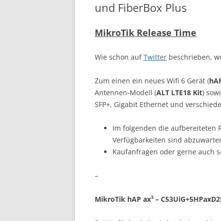
und FiberBox Plus
MikroTik Release Time
Wie schon auf
Twitter
beschrieben, wu
Zum einen ein neues Wifi 6 Gerät (
hAP
Antennen-Modell (
ALT LTE18 Kit
) sow
SFP+, Gigabit Ethernet und verschie
Im folgenden die aufbereiteten 
Verfügbarkeiten sind abzuwarte
Kaufanfragen oder gerne auch s
–
MikroTik hAP ax³ – C53UiG+5HPaxD