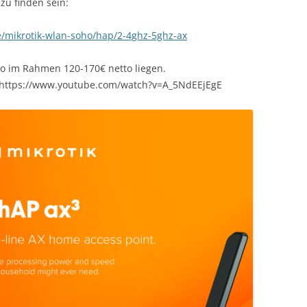
 zu finden sein:
e/mikrotik-wlan-soho/hap/2-4ghz-5ghz-ax
so im Rahmen 120-170€ netto liegen.
: https://www.youtube.com/watch?v=A_5NdEEjEgE