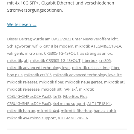
mit 4x 10G SFP+, Gigabit Ethernet und verschiedenen
Stromversorgungsoptionen.
Weiterlesen
→
Dieser Beitrag wurde am
09/23/2022
unter
News
veröffentlicht.
Schlagwörter:
wifi 6
,
cat18 lte modem
,
mikrotik ATLGM&EG18-EA
,
wifi gen6
,
micro sim
,
CRS305-1G-4S+OUT
,
as strang as an ox
,
mikrotik
,
atl
,
mikrotik CRS305-1G-4S+OUT
,
fiberbox
,
crs305
,
mikrotik advanced technology level
,
mikrotik release time
,
fiber
box plus
,
mikrotik crs305
,
mikrotik advanced technology level lte
,
mikrotik releases
,
mikrotik fiber
,
mikrotik neue geräte
,
mikrotik atl
,
mikrotik relesease
,
mikrotik alt
,
hAP ax³
,
mikrotik
C53UiG+5HPaxD2HPaxD
,
lte18
,
FiberBox Plus
,
C53UiG+5HPaxD2HPaxD
,
4x4 mimo support
,
ALT LTE18 Kit
,
mikrotik hap ax
,
mikrotik 4x4
,
mikrotik fiberbox
,
hap ax kubik
,
mikrotik 4x4 mimo support
,
ATLGM&EG18-EA
.