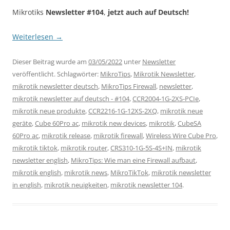
Mikrotiks
Newsletter #104
,
jetzt auch auf Deutsch!
Weiterlesen
→
Dieser Beitrag wurde am
03/05/2022
unter
Newsletter
veröffentlicht. Schlagwörter:
MikroTips
,
Mikrotik Newsletter
,
mikrotik newsletter deutsch
,
MikroTips Firewall
,
newsletter
,
mikrotik newsletter auf deutsch - #104
,
CCR2004-1G-2XS-PCIe
,
mikrotik neue produkte
,
CCR2216-1G-12XS-2XQ
,
mikrotik neue
geräte
,
Cube 60Pro ac
,
mikrotik new devices
,
mikrotik
,
CubeSA
60Pro ac
,
mikrotik release
,
mikrotik firewall
,
Wireless Wire Cube Pro
,
mikrotik tiktok
,
mikrotik router
,
CRS310-1G-5S-4S+IN
,
mikrotik
newsletter english
,
MikroTips: Wie man eine Firewall aufbaut
,
mikrotik english
,
mikrotik news
,
MikroTikTok
,
mikrotik newsletter
in english
,
mikrotik neuigkeiten
,
mikrotik newsletter 104
.