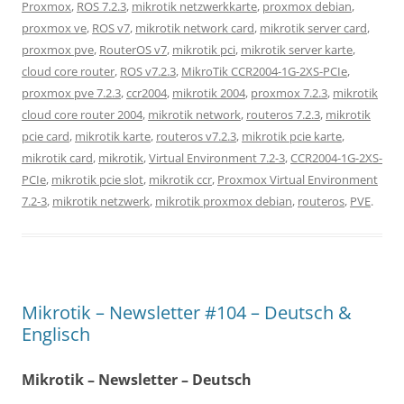
Proxmox
,
ROS 7.2.3
,
mikrotik netzwerkkarte
,
proxmox debian
,
proxmox ve
,
ROS v7
,
mikrotik network card
,
mikrotik server card
,
proxmox pve
,
RouterOS v7
,
mikrotik pci
,
mikrotik server karte
,
cloud core router
,
ROS v7.2.3
,
MikroTik CCR2004-1G-2XS-PCIe
,
proxmox pve 7.2.3
,
ccr2004
,
mikrotik 2004
,
proxmox 7.2.3
,
mikrotik
cloud core router 2004
,
mikrotik network
,
routeros 7.2.3
,
mikrotik
pcie card
,
mikrotik karte
,
routeros v7.2.3
,
mikrotik pcie karte
,
mikrotik card
,
mikrotik
,
Virtual Environment 7.2-3
,
CCR2004-1G-2XS-
PCIe
,
mikrotik pcie slot
,
mikrotik ccr
,
Proxmox Virtual Environment
7.2-3
,
mikrotik netzwerk
,
mikrotik proxmox debian
,
routeros
,
PVE
.
Mikrotik – Newsletter #104 – Deutsch &
Englisch
Mikrotik – Newsletter – Deutsch