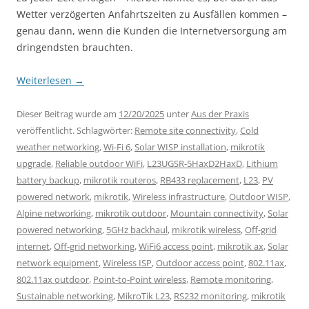
Wetter verzögerten Anfahrtszeiten zu Ausfällen kommen –
genau dann, wenn die Kunden die Internetversorgung am
dringendsten brauchten.
Weiterlesen
→
Dieser Beitrag wurde am
12/20/2025
unter
Aus der Praxis
veröffentlicht. Schlagwörter:
Remote site connectivity
,
Cold
weather networking
,
Wi-Fi 6
,
Solar WISP installation
,
mikrotik
upgrade
,
Reliable outdoor WiFi
,
L23UGSR-5HaxD2HaxD
,
Lithium
battery backup
,
mikrotik routeros
,
RB433 replacement
,
L23
,
PV
powered network
,
mikrotik
,
Wireless infrastructure
,
Outdoor WISP
,
Alpine networking
,
mikrotik outdoor
,
Mountain connectivity
,
Solar
powered networking
,
5GHz backhaul
,
mikrotik wireless
,
Off-grid
internet
,
Off-grid networking
,
WiFi6 access point
,
mikrotik ax
,
Solar
network equipment
,
Wireless ISP
,
Outdoor access point
,
802.11ax
,
802.11ax outdoor
,
Point-to-Point wireless
,
Remote monitoring
,
Sustainable networking
,
MikroTik L23
,
RS232 monitoring
,
mikrotik