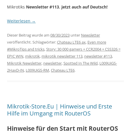
Mikrotiks
Newsletter #113
,
jetzt auch auf Deutsch!
Weiterlesen
→
Dieser Beitrag wurde am
08/30/2023
unter
Newsletter
veröffentlicht. Schlagwörter:
Chateau LTE6 ax
,
Even more
#MikroTips and tricks
,
Story: 30 000 gamers + CCR2004 + CSS326 =
EPIC WIN
,
mikrotik
,
mikrotik newsletter 113
,
newsletter #113
,
Mikrotik Newsletter
,
newsletter
,
Spotted In The Wild
,
L009UiGS-
2HaxD-IN
,
L009UiGS-RM
,
Chateau LTE6
.
Mikrotik-Store.Eu | Hinweise und Erste
Hilfe im Umgang mit RouterOS
Hinweise für den Start mit RouterOS