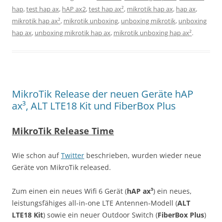
hap
,
test hap ax
,
hAP ax2
,
test hap ax²
,
mikrotik hap ax
,
hap ax
,
mikrotik hap ax²
,
mikrotik unboxing
,
unboxing mikrotik
,
unboxing
hap ax
,
unboxing mikrotik hap ax
,
mikrotik unboxing hap ax²
.
MikroTik Release der neuen Geräte hAP
ax³, ALT LTE18 Kit und FiberBox Plus
MikroTik Release Time
Wie schon auf
Twitter
beschrieben, wurden wieder neue
Geräte von MikroTik released.
Zum einen ein neues Wifi 6 Gerät (
hAP ax³
) ein neues,
leistungsfähiges all-in-one LTE Antennen-Modell (
ALT
LTE18 Kit
) sowie ein neuer Outdoor Switch (
FiberBox Plus
)