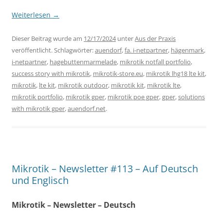
Weiterlesen
→
Dieser Beitrag wurde am
12/17/2024
unter
Aus der Praxis
veröffentlicht. Schlagwörter:
auendorf
,
fa. i-netpartner
,
hägenmark
,
i-netpartner
,
hagebuttenmarmelade
,
mikrotik notfall portfolio
,
success story with mikrotik
,
mikrotik-store.eu
,
mikrotik lhg18 lte kit
,
mikrotik
,
lte kit
,
mikrotik outdoor
,
mikrotik kit
,
mikrotik lte
,
mikrotik portfolio
,
mikrotik gper
,
mikrotik poe gper
,
gper
,
solutions
with mikrotik gper
,
auendorf.net
.
Mikrotik – Newsletter #113 – Auf Deutsch
und Englisch
Mikrotik – Newsletter – Deutsch