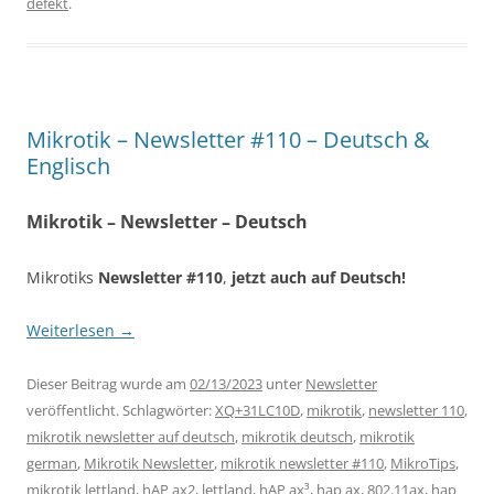
defekt
.
Mikrotik – Newsletter #110 – Deutsch &
Englisch
Mikrotik – Newsletter – Deutsch
Mikrotiks
Newsletter #110
,
jetzt auch auf Deutsch!
Weiterlesen
→
Dieser Beitrag wurde am
02/13/2023
unter
Newsletter
veröffentlicht. Schlagwörter:
XQ+31LC10D
,
mikrotik
,
newsletter 110
,
mikrotik newsletter auf deutsch
,
mikrotik deutsch
,
mikrotik
german
,
Mikrotik Newsletter
,
mikrotik newsletter #110
,
MikroTips
,
mikrotik lettland
,
hAP ax2
,
lettland
,
hAP ax³
,
hap ax
,
802.11ax
,
hap