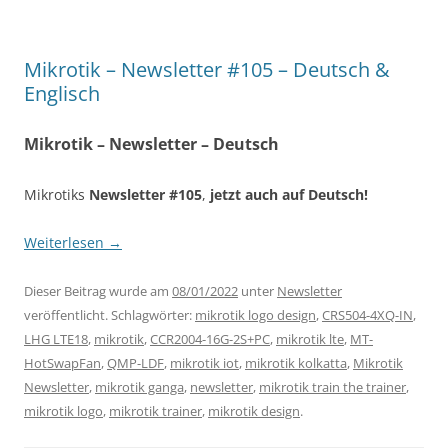
Mikrotik – Newsletter #105 – Deutsch &
Englisch
Mikrotik – Newsletter – Deutsch
Mikrotiks
Newsletter #105
,
jetzt auch auf Deutsch!
Weiterlesen
→
Dieser Beitrag wurde am
08/01/2022
unter
Newsletter
veröffentlicht. Schlagwörter:
mikrotik logo design
,
CRS504-4XQ-IN
,
LHG LTE18
,
mikrotik
,
CCR2004-16G-2S+PC
,
mikrotik lte
,
MT-
HotSwapFan
,
QMP-LDF
,
mikrotik iot
,
mikrotik kolkatta
,
Mikrotik
Newsletter
,
mikrotik ganga
,
newsletter
,
mikrotik train the trainer
,
mikrotik logo
,
mikrotik trainer
,
mikrotik design
.