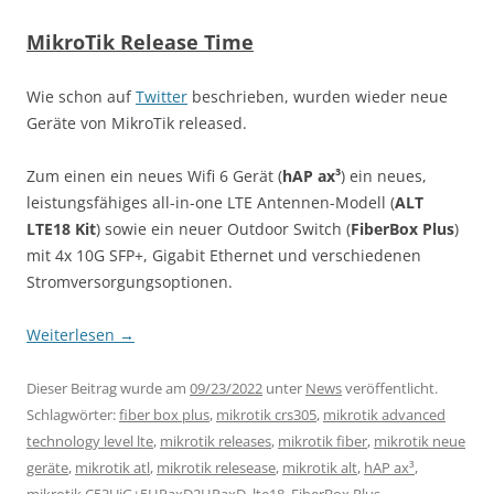
MikroTik Release Time
Wie schon auf
Twitter
beschrieben, wurden wieder neue
Geräte von MikroTik released.
Zum einen ein neues Wifi 6 Gerät (
hAP ax³
) ein neues,
leistungsfähiges all-in-one LTE Antennen-Modell (
ALT
LTE18 Kit
) sowie ein neuer Outdoor Switch (
FiberBox Plus
)
mit 4x 10G SFP+, Gigabit Ethernet und verschiedenen
Stromversorgungsoptionen.
Weiterlesen
→
Dieser Beitrag wurde am
09/23/2022
unter
News
veröffentlicht.
Schlagwörter:
fiber box plus
,
mikrotik crs305
,
mikrotik advanced
technology level lte
,
mikrotik releases
,
mikrotik fiber
,
mikrotik neue
geräte
,
mikrotik atl
,
mikrotik relesease
,
mikrotik alt
,
hAP ax³
,