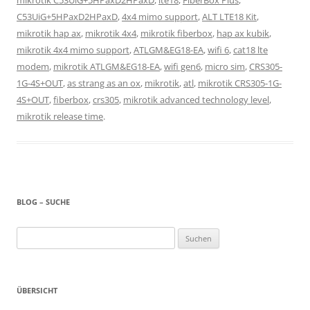
mikrotik C53UiG+5HPaxD2HPaxD
,
lte18
,
FiberBox Plus
,
C53UiG+5HPaxD2HPaxD
,
4x4 mimo support
,
ALT LTE18 Kit
,
mikrotik hap ax
,
mikrotik 4x4
,
mikrotik fiberbox
,
hap ax kubik
,
mikrotik 4x4 mimo support
,
ATLGM&EG18-EA
,
wifi 6
,
cat18 lte
modem
,
mikrotik ATLGM&EG18-EA
,
wifi gen6
,
micro sim
,
CRS305-
1G-4S+OUT
,
as strang as an ox
,
mikrotik
,
atl
,
mikrotik CRS305-1G-
4S+OUT
,
fiberbox
,
crs305
,
mikrotik advanced technology level
,
mikrotik release time
.
BLOG – SUCHE
Suchen
nach:
ÜBERSICHT