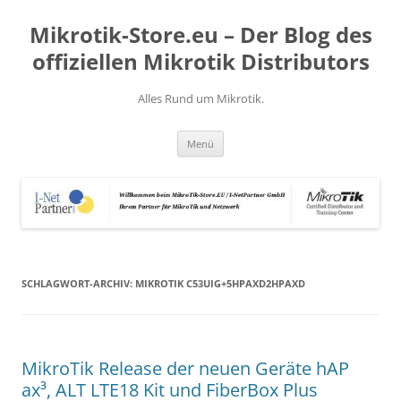
Zum
Inhalt
Mikrotik-Store.eu – Der Blog des
springen
offiziellen Mikrotik Distributors
Alles Rund um Mikrotik.
Menü
SCHLAGWORT-ARCHIV:
MIKROTIK C53UIG+5HPAXD2HPAXD
MikroTik Release der neuen Geräte hAP
ax³, ALT LTE18 Kit und FiberBox Plus