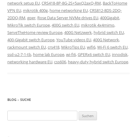
network setup EU
,
CRS418-8P-8G-2S+5axQ2axQ-RM
,
BackToHome
VPN EU
,
mikrotik 400g
,
home networking EU
,
CRS812-8DS-2DQ-
2DDQ-RM
,
gper
,
Rose Data Server NVMe drives EU
,
400Gigabit
,
MikroTik switch Europe
,
400G switch EU
,
mikrotik 4x4mimo
,
ServeTheHome review Europe
,
400G Netzwerk
,
hybrid switch EU
,
400-Gigabit switch Europe
,
YouTube videos EU
,
400G Network
,
rackmount switch EU
,
crs418
,
MikroTips EU
,
wifi6
,
Wi-Fi 6 switch EU
,
ssd-u2-7-1-tb
,
home lab Europe
,
wi-fi6
,
GPERx6 switch EU
,
innodisk
,
networking hardware EU
,
css606
,
heavy-duty hybrid switch Europe
.
BLOG – SUCHE
Suchen
nach: