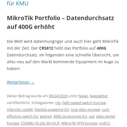
für KMU
MikroTik Portfolio – Datendurchsatz
auf 400G erhöht
Die Welt wird datenhungriger und auch hier geht MikroTik
mit der Zeit. Der
CRS812
hebt das Portfolio auf
400G
Datendurchsatz. Im folgenden eine schnelle Übersicht, um
alles neu auf den Markt kommende Equipment im Auge zu
haben!
Weiterlesen
→
Dieser Beitrag wurde am
09/24/2025
unter
News
,
Newsletter
veröffentlicht. Schlagwörter:
rds
,
high-speed switch Europe
,
mikrotik css606
,
flexible powering EU
,
rose data storage
,
cost-
effective switch EU
,
gperx6
,
400G accessories EU
,
ssd
,
data center
Europe
,
CSS606-1G-2Gi-3S+OUT
,
MikroTik VPN Europe
,
crs812
,