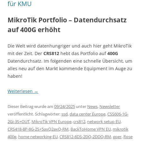
für KMU
MikroTik Portfolio – Datendurchsatz
auf 400G erhöht
Die Welt wird datenhungriger und auch hier geht MikroTik
mit der Zeit. Der
CRS812
hebt das Portfolio auf
400G
Datendurchsatz. Im folgenden eine schnelle Übersicht, um
alles neu auf den Markt kommende Equipment im Auge zu
haben!
Weiterlesen
→
Dieser Beitrag wurde am
09/24/2025
unter
News
,
Newsletter
veröffentlicht. Schlagwörter:
ssd
,
data center Europe
,
CSS606-1G-
2Gi-3S+OUT
,
MikroTik VPN Europe
,
crs812
,
network setup EU
,
CRS418-8P-8G-2S+5axQ2axQ-RM
,
BackToHome VPN EU
,
mikrotik
400g
,
home networking EU
,
CRS812-8DS-2DQ-2DDQ-RM
,
gper
,
Rose