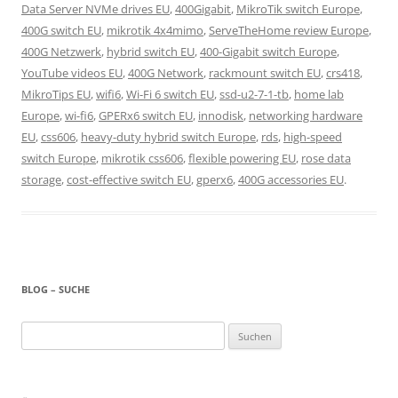
Data Server NVMe drives EU
,
400Gigabit
,
MikroTik switch Europe
,
400G switch EU
,
mikrotik 4x4mimo
,
ServeTheHome review Europe
,
400G Netzwerk
,
hybrid switch EU
,
400-Gigabit switch Europe
,
YouTube videos EU
,
400G Network
,
rackmount switch EU
,
crs418
,
MikroTips EU
,
wifi6
,
Wi-Fi 6 switch EU
,
ssd-u2-7-1-tb
,
home lab
Europe
,
wi-fi6
,
GPERx6 switch EU
,
innodisk
,
networking hardware
EU
,
css606
,
heavy-duty hybrid switch Europe
,
rds
,
high-speed
switch Europe
,
mikrotik css606
,
flexible powering EU
,
rose data
storage
,
cost-effective switch EU
,
gperx6
,
400G accessories EU
.
BLOG – SUCHE
Suchen
nach: