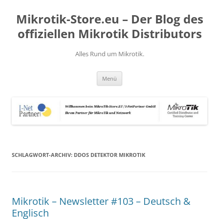
Zum
Inhalt
Mikrotik-Store.eu – Der Blog des
springen
offiziellen Mikrotik Distributors
Alles Rund um Mikrotik.
Menü
SCHLAGWORT-ARCHIV:
DDOS DETEKTOR MIKROTIK
Mikrotik – Newsletter #103 – Deutsch &
Englisch