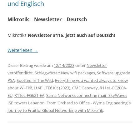
und Englisch
Mikrotik – Newsletter – Deutsch
Mikrotiks
Newsletter #115
,
jetzt auch auf Deutsch!
Weiterlesen
→
Dieser Beitrag wurde am
12/14/2023
unter
Newsletter
veröffentlicht. Schlagwörter:
New wifi packages
,
Software upgrade
PSA
,
Spotted In The Wild
,
Everything you wanted always to know
about Wi-Fi6!
,
LtAP LTE6 Kit (2023)
,
CME Gateway
,
R11eL-EC200A-
EU
,
R11eL-FG621-EA
,
Sama Networks connecting main SkyWaves
ISP towers Lebanon
,
From Orchard to Office - Wyma Engineering`s
Journey to Fruitful Global Networking with MikroTik
.