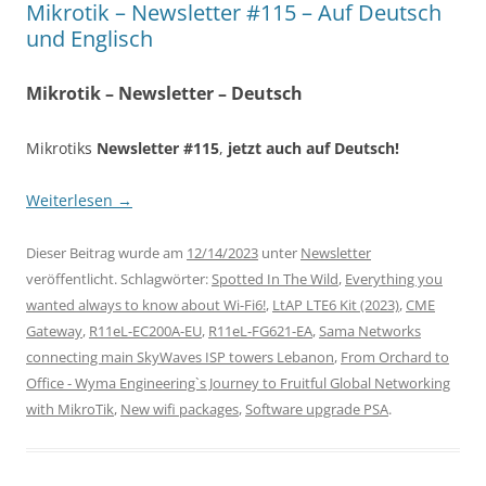
Mikrotik – Newsletter #115 – Auf Deutsch
und Englisch
Mikrotik – Newsletter – Deutsch
Mikrotiks
Newsletter #115
,
jetzt auch auf Deutsch!
Weiterlesen
→
Dieser Beitrag wurde am
12/14/2023
unter
Newsletter
veröffentlicht. Schlagwörter:
Spotted In The Wild
,
Everything you
wanted always to know about Wi-Fi6!
,
LtAP LTE6 Kit (2023)
,
CME
Gateway
,
R11eL-EC200A-EU
,
R11eL-FG621-EA
,
Sama Networks
connecting main SkyWaves ISP towers Lebanon
,
From Orchard to
Office - Wyma Engineering`s Journey to Fruitful Global Networking
with MikroTik
,
New wifi packages
,
Software upgrade PSA
.