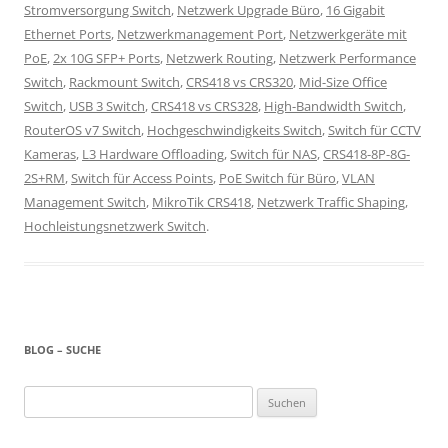
Stromversorgung Switch
,
Netzwerk Upgrade Büro
,
16 Gigabit
Ethernet Ports
,
Netzwerkmanagement Port
,
Netzwerkgeräte mit
PoE
,
2x 10G SFP+ Ports
,
Netzwerk Routing
,
Netzwerk Performance
Switch
,
Rackmount Switch
,
CRS418 vs CRS320
,
Mid-Size Office
Switch
,
USB 3 Switch
,
CRS418 vs CRS328
,
High-Bandwidth Switch
,
RouterOS v7 Switch
,
Hochgeschwindigkeits Switch
,
Switch für CCTV
Kameras
,
L3 Hardware Offloading
,
Switch für NAS
,
CRS418-8P-8G-
2S+RM
,
Switch für Access Points
,
PoE Switch für Büro
,
VLAN
Management Switch
,
MikroTik CRS418
,
Netzwerk Traffic Shaping
,
Hochleistungsnetzwerk Switch
.
BLOG – SUCHE
Suchen
nach: