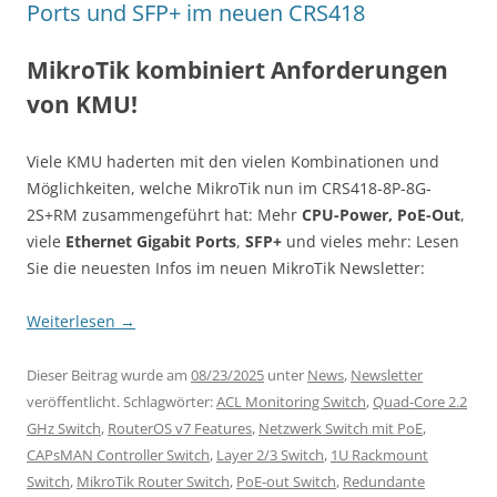
Ports und SFP+ im neuen CRS418
MikroTik kombiniert Anforderungen
von KMU!
Viele KMU haderten mit den vielen Kombinationen und
Möglichkeiten, welche MikroTik nun im CRS418-8P-8G-
2S+RM zusammengeführt hat: Mehr
CPU-Power,
PoE-Out
,
viele
Ethernet Gigabit Ports
,
SFP+
und vieles mehr: Lesen
Sie die neuesten Infos im neuen MikroTik Newsletter:
Weiterlesen
→
Dieser Beitrag wurde am
08/23/2025
unter
News
,
Newsletter
veröffentlicht. Schlagwörter:
ACL Monitoring Switch
,
Quad-Core 2.2
GHz Switch
,
RouterOS v7 Features
,
Netzwerk Switch mit PoE
,
CAPsMAN Controller Switch
,
Layer 2/3 Switch
,
1U Rackmount
Switch
,
MikroTik Router Switch
,
PoE-out Switch
,
Redundante