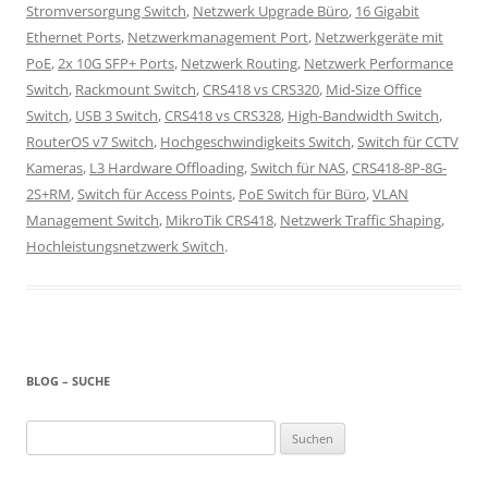
Stromversorgung Switch
,
Netzwerk Upgrade Büro
,
16 Gigabit
Ethernet Ports
,
Netzwerkmanagement Port
,
Netzwerkgeräte mit
PoE
,
2x 10G SFP+ Ports
,
Netzwerk Routing
,
Netzwerk Performance
Switch
,
Rackmount Switch
,
CRS418 vs CRS320
,
Mid-Size Office
Switch
,
USB 3 Switch
,
CRS418 vs CRS328
,
High-Bandwidth Switch
,
RouterOS v7 Switch
,
Hochgeschwindigkeits Switch
,
Switch für CCTV
Kameras
,
L3 Hardware Offloading
,
Switch für NAS
,
CRS418-8P-8G-
2S+RM
,
Switch für Access Points
,
PoE Switch für Büro
,
VLAN
Management Switch
,
MikroTik CRS418
,
Netzwerk Traffic Shaping
,
Hochleistungsnetzwerk Switch
.
BLOG – SUCHE
Suchen
nach: