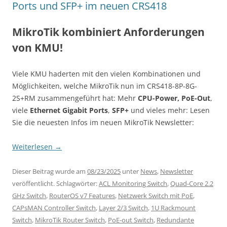
Ports und SFP+ im neuen CRS418
MikroTik kombiniert Anforderungen
von KMU!
Viele KMU haderten mit den vielen Kombinationen und
Möglichkeiten, welche MikroTik nun im CRS418-8P-8G-
2S+RM zusammengeführt hat: Mehr
CPU-Power,
PoE-Out
,
viele
Ethernet Gigabit Ports
,
SFP+
und vieles mehr: Lesen
Sie die neuesten Infos im neuen MikroTik Newsletter:
Weiterlesen
→
Dieser Beitrag wurde am
08/23/2025
unter
News
,
Newsletter
veröffentlicht. Schlagwörter:
ACL Monitoring Switch
,
Quad-Core 2.2
GHz Switch
,
RouterOS v7 Features
,
Netzwerk Switch mit PoE
,
CAPsMAN Controller Switch
,
Layer 2/3 Switch
,
1U Rackmount
Switch
,
MikroTik Router Switch
,
PoE-out Switch
,
Redundante