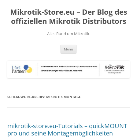
Zum
Inhalt
Mikrotik-Store.eu – Der Blog des
springen
offiziellen Mikrotik Distributors
Alles Rund um Mikrotik.
Menü
SCHLAGWORT-ARCHIV:
MIKROTIK MONTAGE
mikrotik-store.eu-Tutorials – quickMOUNT
pro und seine Montagemöglichkeiten