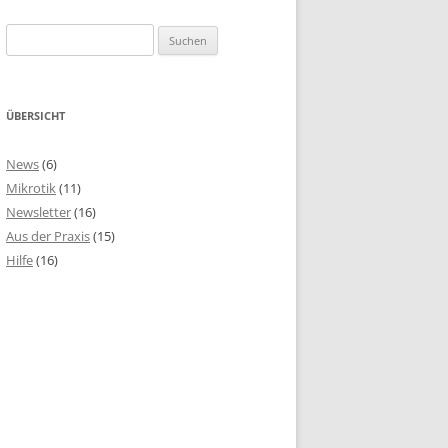
Suchen
nach:
ÜBERSICHT
News
(6)
Mikrotik
(11)
Newsletter
(16)
Aus der Praxis
(15)
Hilfe
(16)