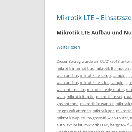
Mikrotik LTE – Einsatzs
Mikrotik LTE Aufbau und N
Weiterlesen
→
Dieser Beitrag wurde am
09/21/2018
unter
mikrotik internet bus
,
mikrotik lte modem
,
wlan und lte
,
mikrotik lte setup
,
camping gps
wlan und lte
,
mikrotik lte stick
,
camping gps
wlan internet lte
,
mikrotik lte 4g router
,
rou
wlan
,
mikrotik ltap lte
,
mikrotik lte sxt
,
rout
gps antenne
,
mikrotik lte wap kit
,
mikrotik 
lte gps wifi antenna
,
mikrotik gps
,
mikrotik 
mikrotik wap lte
,
lte/gps/wifi-wlan-router
,
m
auto
,
sxt lte kit
,
mikrotik LtAP
,
lte/gps/wifi