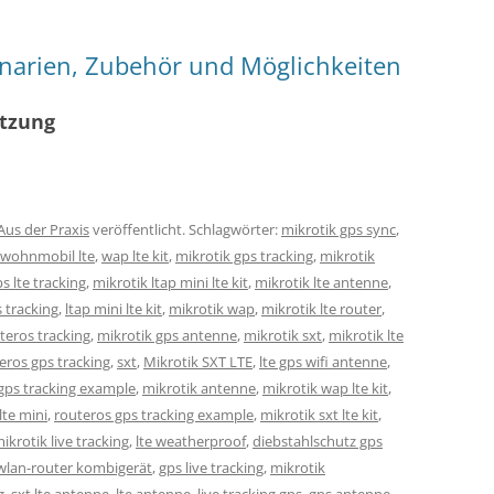
zenarien, Zubehör und Möglichkeiten
utzung
Aus der Praxis
veröffentlicht. Schlagwörter:
mikrotik gps sync
,
wohnmobil lte
,
wap lte kit
,
mikrotik gps tracking
,
mikrotik
 lte tracking
,
mikrotik ltap mini lte kit
,
mikrotik lte antenne
,
 tracking
,
ltap mini lte kit
,
mikrotik wap
,
mikrotik lte router
,
teros tracking
,
mikrotik gps antenne
,
mikrotik sxt
,
mikrotik lte
eros gps tracking
,
sxt
,
Mikrotik SXT LTE
,
lte gps wifi antenne
,
gps tracking example
,
mikrotik antenne
,
mikrotik wap lte kit
,
lte mini
,
routeros gps tracking example
,
mikrotik sxt lte kit
,
ikrotik live tracking
,
lte weatherproof
,
diebstahlschutz gps
-wlan-router kombigerät
,
gps live tracking
,
mikrotik