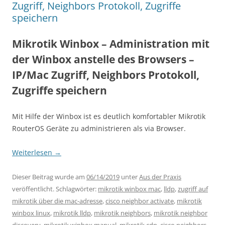
Zugriff, Neighbors Protokoll, Zugriffe
speichern
Mikrotik Winbox – Administration mit
der Winbox anstelle des Browsers –
IP/Mac Zugriff, Neighbors Protokoll,
Zugriffe speichern
Mit Hilfe der Winbox ist es deutlich komfortabler Mikrotik
RouterOS Geräte zu administrieren als via Browser.
Weiterlesen
→
Dieser Beitrag wurde am
06/14/2019
unter
Aus der Praxis
veröffentlicht. Schlagwörter:
mikrotik winbox mac
,
lldp
,
zugriff auf
mikrotik über die mac-adresse
,
cisco neighbor activate
,
mikrotik
winbox linux
,
mikrotik lldp
,
mikrotik neighbors
,
mikrotik neighbor