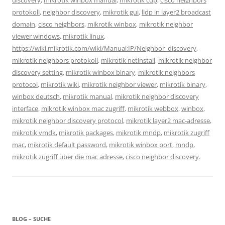
discovery
,
mikrotik winbox manual
,
mikrotik cdp
,
cisco neighbors
protokoll
,
neighbor discovery
,
mikrotik gui
,
lldp in layer2 broadcast
domain
,
cisco neighbors
,
mikrotik winbox
,
mikrotik neighbor
viewer windows
,
mikrotik linux
,
https://wiki.mikrotik.com/wiki/Manual:IP/Neighbor_discovery
,
mikrotik neighbors protokoll
,
mikrotik netinstall
,
mikrotik neighbor
discovery setting
,
mikrotik winbox binary
,
mikrotik neighbors
protocol
,
mikrotik wiki
,
mikrotik neighbor viewer
,
mikrotik binary
,
winbox deutsch
,
mikrotik manual
,
mikrotik neighbor discovery
interface
,
mikrotik winbox mac zugriff
,
mikrotik webbox
,
winbox
,
mikrotik neighbor discovery protocol
,
mikrotik layer2 mac-adresse
,
mikrotik vmdk
,
mikrotik packages
,
mikrotik mndp
,
mikrotik zugriff
mac
,
mikrotik default password
,
mikrotik winbox port
,
mndp
,
mikrotik zugriff über die mac adresse
,
cisco neighbor discovery
.
BLOG – SUCHE