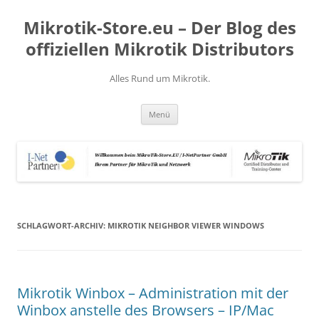
Zum
Inhalt
Mikrotik-Store.eu – Der Blog des
springen
offiziellen Mikrotik Distributors
Alles Rund um Mikrotik.
Menü
SCHLAGWORT-ARCHIV:
MIKROTIK NEIGHBOR VIEWER WINDOWS
Mikrotik Winbox – Administration mit der
Winbox anstelle des Browsers – IP/Mac