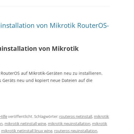
uinstallation von Mikrotik RouterOS-
uinstallation von Mikrotik
h, RouterOS auf Mikrotik-Geräten neu zu installieren.
es Geräts neu und kopiert neue Dateien auf die
Hilfe
veröffentlicht. Schlagwörter:
routeros netinstall
,
mikrotik
en
,
mikrotik netinstall wine
,
mikrotik neuinstallation
,
mikrotik
,
mikrotik netinstall linux wine
,
routeros neuinstallation
,