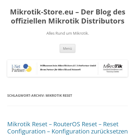
Zum
Inhalt
Mikrotik-Store.eu – Der Blog des
springen
offiziellen Mikrotik Distributors
Alles Rund um Mikrotik.
Menü
SCHLAGWORT-ARCHIV:
MIKROTIK RESET
Mikrotik Reset – RouterOS Reset – Reset
Configuration – Konfiguration zurücksetzen