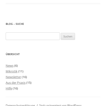
BLOG – SUCHE
Suchen
nach:
ÜBERSICHT
News
(6)
Mikrotik
(11)
Newsletter
(16)
Aus der Praxis
(15)
Hilfe
(16)
Datenschutzerklärung
Stolz präsentiert von WordPress