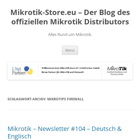
Zum
Inhalt
Mikrotik-Store.eu – Der Blog des
springen
offiziellen Mikrotik Distributors
Alles Rund um Mikrotik.
Menü
SCHLAGWORT-ARCHIV:
MIKROTIPS FIREWALL
Mikrotik – Newsletter #104 – Deutsch &
Englisch