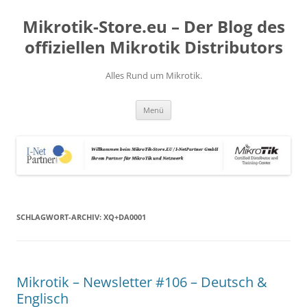
Zum
Inhalt
Mikrotik-Store.eu – Der Blog des
springen
offiziellen Mikrotik Distributors
Alles Rund um Mikrotik.
Menü
SCHLAGWORT-ARCHIV:
XQ+DA0001
Mikrotik – Newsletter #106 – Deutsch &
Englisch