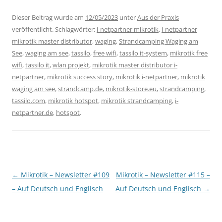
Dieser Beitrag wurde am
12/05/2023
unter
Aus der Praxis
veröffentlicht. Schlagwörter:
i-netpartner mikrotik
,
i-netpartner
mikrotik master distributor
,
waging
,
Strandcamping Waging am
See
,
waging am see
,
tassilo
,
free wifi
,
tassilo it-system
,
mikrotik free
wifi
,
tassilo it
,
wlan projekt
,
mikrotik master distributor i-
netpartner
,
mikrotik success story
,
mikrotik i-netpartner
,
mikrotik
waging am see
,
strandcamp.de
,
mikrotik-store.eu
,
strandcamping
,
tassilo.com
,
mikrotik hotspot
,
mikrotik strandcamping
,
i-
netpartner.de
,
hotspot
.
Beitragsnavigation
←
Mikrotik – Newsletter #109
Mikrotik – Newsletter #115 –
– Auf Deutsch und Englisch
Auf Deutsch und Englisch
→