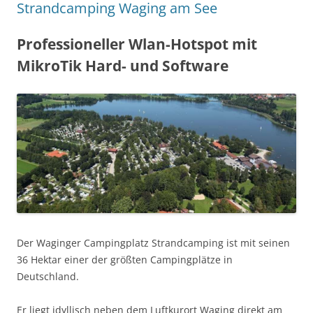
Strandcamping Waging am See
Professioneller Wlan-Hotspot mit
MikroTik Hard- und Software
Der Waginger Campingplatz Strandcamping ist mit seinen
36 Hektar einer der größten Campingplätze in
Deutschland.
Er liegt idyllisch neben dem Luftkurort Waging direkt am