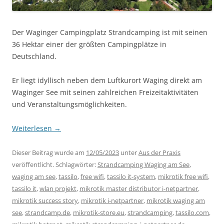
Der Waginger Campingplatz Strandcamping ist mit seinen
36 Hektar einer der größten Campingplätze in
Deutschland.
Er liegt idyllisch neben dem Luftkurort Waging direkt am
Waginger See mit seinen zahlreichen Freizeitaktivitäten
und Veranstaltungsmöglichkeiten.
Weiterlesen
→
Dieser Beitrag wurde am
12/05/2023
unter
Aus der Praxis
veröffentlicht. Schlagwörter:
Strandcamping Waging am See
,
waging am see
,
tassilo
,
free wifi
,
tassilo it-system
,
mikrotik free wifi
,
tassilo it
,
wlan projekt
,
mikrotik master distributor i-netpartner
,
mikrotik success story
,
mikrotik i-netpartner
,
mikrotik waging am
see
,
strandcamp.de
,
mikrotik-store.eu
,
strandcamping
,
tassilo.com
,