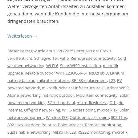
Wetter verzögerten Anfahrtszeiten zu Ausfällen kommen –
genau dann, wenn die Kunden die Internetversorgung am
dringendsten brauchten.
Weiterlesen
→
Dieser Beitrag wurde am
12/20/2025
unter
Aus der Praxis
veröffentlicht. Schlagwörter:
wifi6
,
Remote site connectivity
,
Cold
weather networking
,
Wi-Fi 6
,
Solar WISP installation
,
mikrotik
upgrade
,
Reliable outdoor WiFi
,
L23UGSR-5HaxD2HaxD
,
Lithium
battery backup
,
mikrotik routeros
,
RB433 replacement
,
L23
,
PV
powered network
,
mikrotik
,
Wireless infrastructure
,
Outdoor WISP
,
Alpine networking
,
mikrotik outdoor
,
Mountain connectivity
,
Solar
powered networking
,
5GHz backhaul
,
mikrotik wireless
,
Off-grid
internet
,
Off-grid networking
,
WiFi6 access point
,
mikrotik ax
,
Solar
network equipment
,
Wireless ISP
,
Outdoor access point
,
802.11ax
,
802.11ax outdoor
,
Point-to-Point wireless
,
Remote monitoring
,
Sustainable networking
,
MikroTik L23
,
RS232 monitoring
,
mikrotik