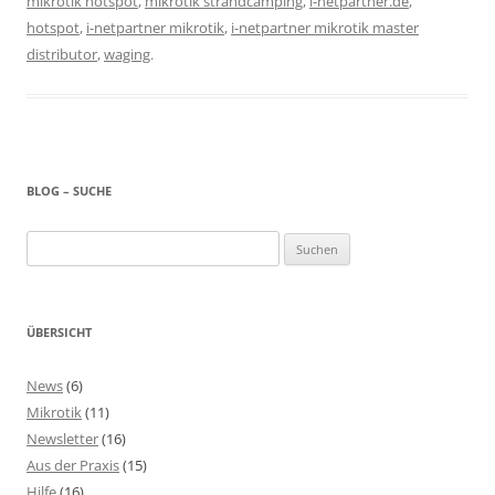
mikrotik hotspot
,
mikrotik strandcamping
,
i-netpartner.de
,
hotspot
,
i-netpartner mikrotik
,
i-netpartner mikrotik master
distributor
,
waging
.
BLOG – SUCHE
Suchen
nach:
ÜBERSICHT
News
(6)
Mikrotik
(11)
Newsletter
(16)
Aus der Praxis
(15)
Hilfe
(16)