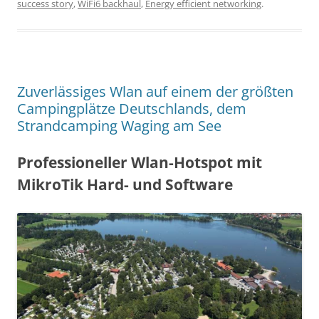
success story
,
WiFi6 backhaul
,
Energy efficient networking
.
Zuverlässiges Wlan auf einem der größten
Campingplätze Deutschlands, dem
Strandcamping Waging am See
Professioneller Wlan-Hotspot mit
MikroTik Hard- und Software