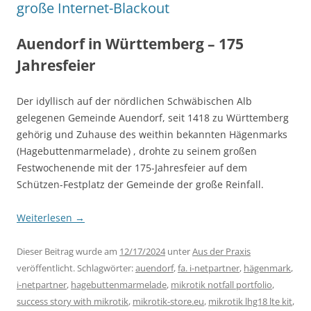
große Internet-Blackout
Auendorf in Württemberg – 175
Jahresfeier
Der idyllisch auf der nördlichen Schwäbischen Alb
gelegenen Gemeinde Auendorf, seit 1418 zu Württemberg
gehörig und Zuhause des weithin bekannten Hägenmarks
(Hagebuttenmarmelade) , drohte zu seinem großen
Festwochenende mit der 175-Jahresfeier auf dem
Schützen-Festplatz der Gemeinde der große Reinfall.
Weiterlesen
→
Dieser Beitrag wurde am
12/17/2024
unter
Aus der Praxis
veröffentlicht. Schlagwörter:
auendorf
,
fa. i-netpartner
,
hägenmark
,
i-netpartner
,
hagebuttenmarmelade
,
mikrotik notfall portfolio
,
success story with mikrotik
,
mikrotik-store.eu
,
mikrotik lhg18 lte kit
,