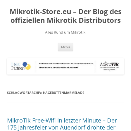
Zum
Inhalt
Mikrotik-Store.eu – Der Blog des
springen
offiziellen Mikrotik Distributors
Alles Rund um Mikrotik.
Menü
SCHLAGWORTARCHIV:
HAGEBUTTENMARMELADE
MikroTik Free-Wifi in letzter Minute – Der
175 Jahresfeier von Auendorf drohte der