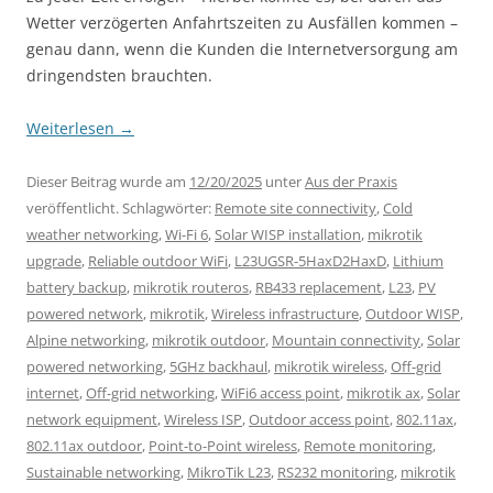
Wetter verzögerten Anfahrtszeiten zu Ausfällen kommen –
genau dann, wenn die Kunden die Internetversorgung am
dringendsten brauchten.
Weiterlesen
→
Dieser Beitrag wurde am
12/20/2025
unter
Aus der Praxis
veröffentlicht. Schlagwörter:
Remote site connectivity
,
Cold
weather networking
,
Wi-Fi 6
,
Solar WISP installation
,
mikrotik
upgrade
,
Reliable outdoor WiFi
,
L23UGSR-5HaxD2HaxD
,
Lithium
battery backup
,
mikrotik routeros
,
RB433 replacement
,
L23
,
PV
powered network
,
mikrotik
,
Wireless infrastructure
,
Outdoor WISP
,
Alpine networking
,
mikrotik outdoor
,
Mountain connectivity
,
Solar
powered networking
,
5GHz backhaul
,
mikrotik wireless
,
Off-grid
internet
,
Off-grid networking
,
WiFi6 access point
,
mikrotik ax
,
Solar
network equipment
,
Wireless ISP
,
Outdoor access point
,
802.11ax
,
802.11ax outdoor
,
Point-to-Point wireless
,
Remote monitoring
,
Sustainable networking
,
MikroTik L23
,
RS232 monitoring
,
mikrotik