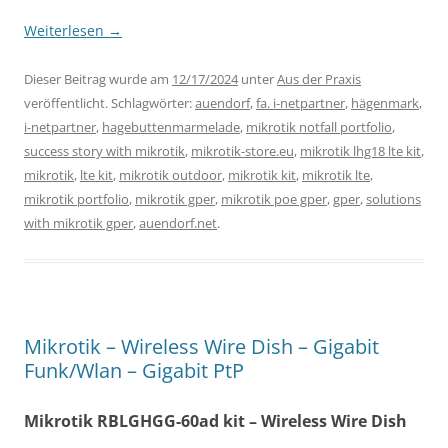
Weiterlesen
→
Dieser Beitrag wurde am
12/17/2024
unter
Aus der Praxis
veröffentlicht. Schlagwörter:
auendorf
,
fa. i-netpartner
,
hägenmark
,
i-netpartner
,
hagebuttenmarmelade
,
mikrotik notfall portfolio
,
success story with mikrotik
,
mikrotik-store.eu
,
mikrotik lhg18 lte kit
,
mikrotik
,
lte kit
,
mikrotik outdoor
,
mikrotik kit
,
mikrotik lte
,
mikrotik portfolio
,
mikrotik gper
,
mikrotik poe gper
,
gper
,
solutions
with mikrotik gper
,
auendorf.net
.
Mikrotik – Wireless Wire Dish – Gigabit
Funk/Wlan – Gigabit PtP
Mikrotik RBLGHGG-60ad kit – Wireless Wire Dish