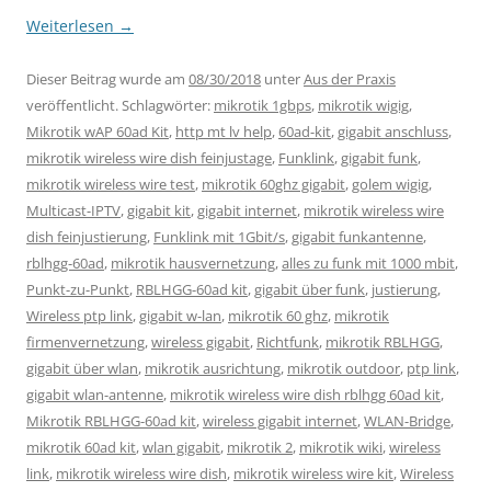
Weiterlesen
→
Dieser Beitrag wurde am
08/30/2018
unter
Aus der Praxis
veröffentlicht. Schlagwörter:
mikrotik 1gbps
,
mikrotik wigig
,
Mikrotik wAP 60ad Kit
,
http mt lv help
,
60ad-kit
,
gigabit anschluss
,
mikrotik wireless wire dish feinjustage
,
Funklink
,
gigabit funk
,
mikrotik wireless wire test
,
mikrotik 60ghz gigabit
,
golem wigig
,
Multicast-IPTV
,
gigabit kit
,
gigabit internet
,
mikrotik wireless wire
dish feinjustierung
,
Funklink mit 1Gbit/s
,
gigabit funkantenne
,
rblhgg-60ad
,
mikrotik hausvernetzung
,
alles zu funk mit 1000 mbit
,
Punkt-zu-Punkt
,
RBLHGG-60ad kit
,
gigabit über funk
,
justierung
,
Wireless ptp link
,
gigabit w-lan
,
mikrotik 60 ghz
,
mikrotik
firmenvernetzung
,
wireless gigabit
,
Richtfunk
,
mikrotik RBLHGG
,
gigabit über wlan
,
mikrotik ausrichtung
,
mikrotik outdoor
,
ptp link
,
gigabit wlan-antenne
,
mikrotik wireless wire dish rblhgg 60ad kit
,
Mikrotik RBLHGG-60ad kit
,
wireless gigabit internet
,
WLAN-Bridge
,
mikrotik 60ad kit
,
wlan gigabit
,
mikrotik 2
,
mikrotik wiki
,
wireless
link
,
mikrotik wireless wire dish
,
mikrotik wireless wire kit
,
Wireless