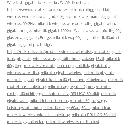
Wire Dish
,
gigabit funkstrecke
,
WLAN-Durchsatz
,
https://www.mikrotik-store.eu/de/mikrotik-rblhgg-60ad-kit-
wireless-wire-dish
,
wlan gbit/s
,
3gbit/s
,
mikrotik manual
,
gigabit
wireless
,
60 GHz
,
mikrotik wireless wire poe
,
rblhg
,
gigabit wlan
,
gigabit bridge
,
mikrotik gigabit 1500m
,
Wlan
,
tx sector info
,
lhg 60g
,
glas-ersatz gigabit
,
Bridge
,
mikrotik wap60g
,
lhg
,
mikrotik 60ad kit
gigabit
,
gigabit ptp bridge
,
https://mikrotik.com/product/wireless_wire_dish
,
mikrotik gigabit
funk
,
phy rate
,
wireless wire
,
gigabit ohne glasfaser
,
IPv6
,
mikrotik
60g
,
lhgg
,
mikrotik vorkonfigurierter gigabit link
,
gigabit ptp
,
wireless_wire_dish
,
mikrotik gigabit wireless
,
mikrotik phy rate
,
mikrotik gigabit
,
gigabit-funk im 60-ghz-band
,
Kabelersatz
,
mikrotik
routerboard anleitung
,
mikrotik aggregated 2gbps
,
mikrotik
rb/lhgg-60ad kit
,
gigabit kabelersatz
,
RBLHGG-60adkit
,
mikrotik
gigabit wlan
,
mikrotik tx sector rate
,
mikrotik 60ghz
,
wigig
,
Leistungsaufnahme
,
mikrotik rblhgg-60ad
,
60ad
,
mikrotik ap
,
mikrotik wireless wire dish anleitung
,
mikrotik RBLHGG-60adkit
,
mikrotik gigabit w-lan
,
mikrotik wireless wire dish test
.