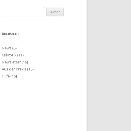
Suchen
nach:
ÜBERSICHT
News
(6)
Mikrotik
(11)
Newsletter
(16)
Aus der Praxis
(15)
Hilfe
(16)