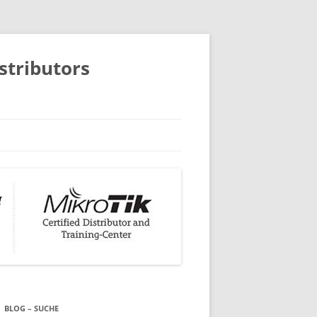
istributors
BLOG – SUCHE