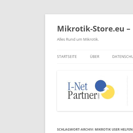
Zum
Inhalt
springen
Mikrotik-Store.eu – 
Alles Rund um Mikrotik.
STARTSEITE
ÜBER
DATENSCH
SCHLAGWORT-ARCHIV:
MIKROTIK USER HELFEN