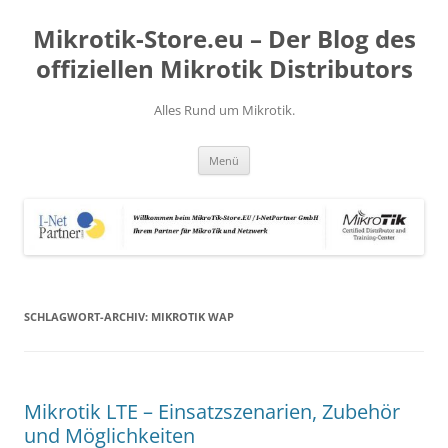
Zum
Inhalt
Mikrotik-Store.eu – Der Blog des
springen
offiziellen Mikrotik Distributors
Alles Rund um Mikrotik.
Menü
SCHLAGWORT-ARCHIV:
MIKROTIK WAP
Mikrotik LTE – Einsatzszenarien, Zubehör
und Möglichkeiten