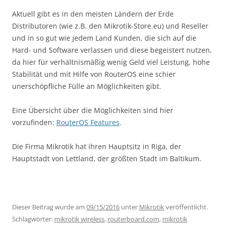
Aktuell gibt es in den meisten Ländern der Erde
Distributoren (wie z.B. den Mikrotik-Store.eu) und Reseller
und in so gut wie jedem Land Kunden, die sich auf die
Hard- und Software verlassen und diese begeistert nutzen,
da hier für verhältnismäßig wenig Geld viel Leistung, hohe
Stabilität und mit Hilfe von RouterOS eine schier
unerschöpfliche Fülle an Möglichkeiten gibt.
Eine Übersicht über die Möglichkeiten sind hier
vorzufinden:
RouterOS Features
.
Die Firma Mikrotik hat ihren Hauptsitz in Riga, der
Hauptstadt von Lettland, der größten Stadt im Baltikum.
Dieser Beitrag wurde am
09/15/2016
unter
Mikrotik
veröffentlicht.
Schlagwörter:
mikrotik wireless
,
routerboard.com
,
mikrotik