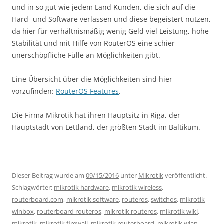
und in so gut wie jedem Land Kunden, die sich auf die
Hard- und Software verlassen und diese begeistert nutzen,
da hier für verhältnismäßig wenig Geld viel Leistung, hohe
Stabilität und mit Hilfe von RouterOS eine schier
unerschöpfliche Fülle an Möglichkeiten gibt.
Eine Übersicht über die Möglichkeiten sind hier
vorzufinden:
RouterOS Features
.
Die Firma Mikrotik hat ihren Hauptsitz in Riga, der
Hauptstadt von Lettland, der größten Stadt im Baltikum.
Dieser Beitrag wurde am
09/15/2016
unter
Mikrotik
veröffentlicht.
Schlagwörter:
mikrotik hardware
,
mikrotik wireless
,
routerboard.com
,
mikrotik software
,
routeros
,
switchos
,
mikrotik
winbox
,
routerboard routeros
,
mikrotik routeros
,
mikrotik wiki
,
mikrotik
,
mikrotik firewall
,
mikrotik routerboard
,
mikrotik wlan