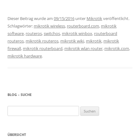
Dieser Beitrag wurde am
09/15/2016
unter
Mikrotik
veröffentlicht.
Schlagwörter:
mikrotik wireless
,
routerboard.com
,
mikrotik
software
,
routeros
,
switchos
,
mikrotik winbox
,
routerboard
routeros
,
mikrotik routeros
,
mikrotik wiki
,
mikrotik
,
mikrotik
firewall
,
mikrotik routerboard
,
mikrotik wlan router
,
mikrotik.com
,
mikrotik hardware
.
BLOG – SUCHE
Suchen
nach:
ÜBERSICHT