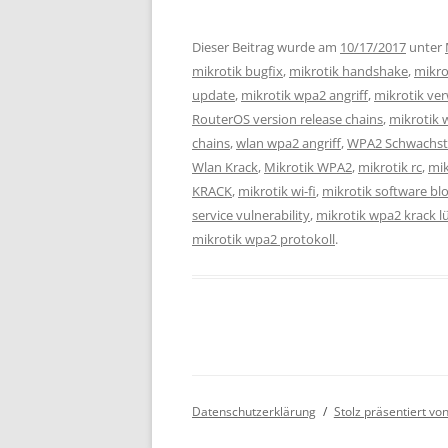
Dieser Beitrag wurde am
10/17/2017
unter
mikrotik bugfix
,
mikrotik handshake
,
mikro
update
,
mikrotik wpa2 angriff
,
mikrotik ve
RouterOS version release chains
,
mikrotik w
chains
,
wlan wpa2 angriff
,
WPA2 Schwachste
Wlan Krack
,
Mikrotik WPA2
,
mikrotik rc
,
mik
KRACK
,
mikrotik wi-fi
,
mikrotik software bl
service vulnerability
,
mikrotik wpa2 krack l
mikrotik wpa2 protokoll
.
Datenschutzerklärung
Stolz präsentiert v