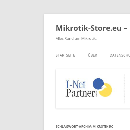
Zum
Inhalt
springen
Mikrotik-Store.eu – 
Alles Rund um Mikrotik.
STARTSEITE
ÜBER
DATENSCH
SCHLAGWORT-ARCHIV:
MIKROTIK RC