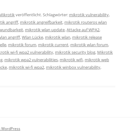
Mikrotik
veröffentlicht. Schlagwörter:
mikrotik vulnerability
,
tik angriff
,
mikrotik angreifbarkeit
,
mikrotik routeros wlan
rwundbarkeit
,
mikrotik wlan update
,
Attacke auf WPA2
,
lan angriff
,
Wlan Lücke
,
mikrotik wlan
,
mikrotik release
lle
,
mikrotik forum
,
mikrotik current
,
mikrotik wlan forum
,
rotik wi-fi wpa2 vulnerability
,
mikrotik security blog
,
Mikrotik
og
,
mikrotik wpa2 vulnerabilities
,
mikrotik wifi
,
mikrotik web
ücke
,
mikrotik wi-fi wpa2
,
mikrotik winbox vulnerability
,
on WordPress