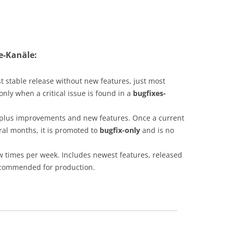
e-Kanäle:
t stable release without new features, just most
only when a critical issue is found in a
bugfixes-
 plus improvements and new features. Once a current
ral months, it is promoted to
bugfix-only
and is no
w times per week. Includes newest features, released
recommended for production.