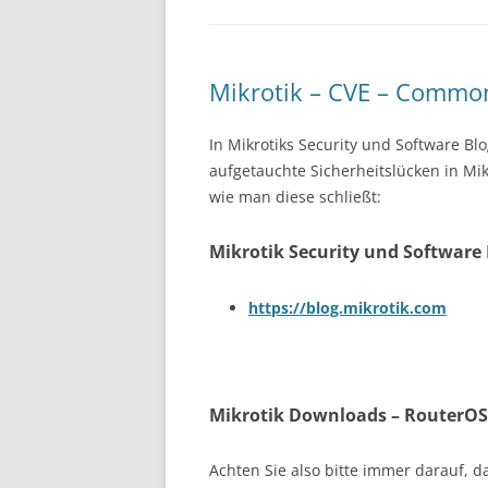
Mikrotik – CVE – Common
In Mikrotiks Security und Software Bl
aufgetauchte Sicherheitslücken in Mi
wie man diese schließt:
Mikrotik Security und Software 
https://blog.mikrotik.com
Mikrotik Downloads – RouterOS
Achten Sie also bitte immer darauf, da