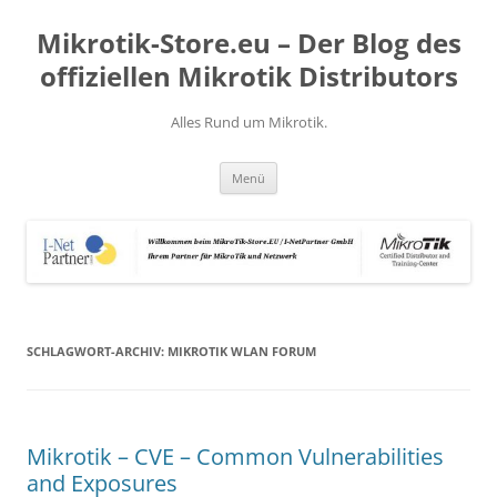
Zum
Inhalt
Mikrotik-Store.eu – Der Blog des
springen
offiziellen Mikrotik Distributors
Alles Rund um Mikrotik.
Menü
SCHLAGWORT-ARCHIV:
MIKROTIK WLAN FORUM
Mikrotik – CVE – Common Vulnerabilities
and Exposures