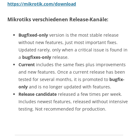
https://mikrotik.com/download
Mikrotiks verschiedenen Release-Kanäle:
Bugfixed-only
version is the most stable release
without new features, just most important fixes.
Updated rarely, only when a critical issue is found in
a
bugfixes-only
release.
Current
includes the same fixes plus improvements
and new features. Once a current release has been
tested for several months, it is promoted to
bugfix-
only
and is no longer updated with features.
Release candidate
released a few times per week.
Includes newest features, released without intensive
testing. Not recommended for production.