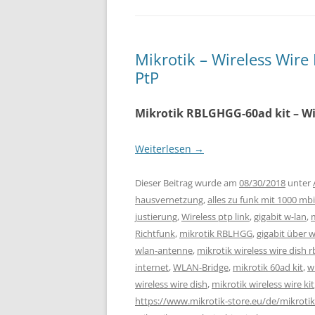
Mikrotik – Wireless Wire
PtP
Mikrotik RBLGHGG-60ad kit – Wi
Weiterlesen
→
Dieser Beitrag wurde am
08/30/2018
unter
hausvernetzung
,
alles zu funk mit 1000 mbi
justierung
,
Wireless ptp link
,
gigabit w-lan
,
Richtfunk
,
mikrotik RBLHGG
,
gigabit über 
wlan-antenne
,
mikrotik wireless wire dish r
internet
,
WLAN-Bridge
,
mikrotik 60ad kit
,
w
wireless wire dish
,
mikrotik wireless wire kit
https://www.mikrotik-store.eu/de/mikrotik-