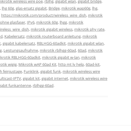
ikrotik wireless wire poe
,
rblhg
,
gigabit wlan
,
gigabit bridge
,
,
lhg 60g
,
glas-ersatz gigabit
,
Bridge
,
mikrotik wap60g
,
lhg
,
,
https://mikrotik.com/product/wireless_wire_dish
,
mikrotik
 ohne glasfaser
,
IPv6
,
mikrotik 60g
,
lhgg
,
mikrotik
ireless_wire_dish
,
mikrotik gigabit wireless
,
mikrotik phy rate
,
nd
,
Kabelersatz
,
mikrotik routerboard anleitung
,
mikrotik
t
,
gigabit kabelersatz
,
RBLHGG-60adkit
,
mikrotik gigabit wlan
,
g
,
Leistungsaufnahme
,
mikrotik rblhgg-60ad
,
60ad
,
mikrotik
krotik RBLHGG-60adkit
,
mikrotik gigabit w-lan
,
mikrotik
otik wigig
,
Mikrotik wAP 60ad Kit
,
http mt lv help
,
60ad-kit
,
sh feinjustage
,
Funklink
,
gigabit funk
,
mikrotik wireless wire
lticast-IPTV
,
gigabit kit
,
gigabit internet
,
mikrotik wireless wire
gabit funkantenne
,
rblhgg-60ad
.