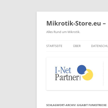
Zum
Inhalt
springen
Mikrotik-Store.eu – 
Alles Rund um Mikrotik.
STARTSEITE
ÜBER
DATENSCH
SCHLAGWORT-ARCHIV:
GIGABIT FUNKSTRECKE