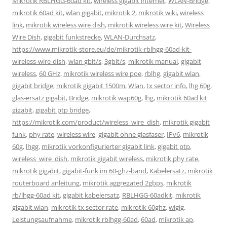
Mikrotik RBLHGG-60ad kit
,
wireless gigabit internet
,
WLAN-Bridge
,
mikrotik 60ad kit
,
wlan gigabit
,
mikrotik 2
,
mikrotik wiki
,
wireless
link
,
mikrotik wireless wire dish
,
mikrotik wireless wire kit
,
Wireless
Wire Dish
,
gigabit funkstrecke
,
WLAN-Durchsatz
,
https://www.mikrotik-store.eu/de/mikrotik-rblhgg-60ad-kit-
wireless-wire-dish
,
wlan gbit/s
,
3gbit/s
,
mikrotik manual
,
gigabit
wireless
,
60 GHz
,
mikrotik wireless wire poe
,
rblhg
,
gigabit wlan
,
gigabit bridge
,
mikrotik gigabit 1500m
,
Wlan
,
tx sector info
,
lhg 60g
,
glas-ersatz gigabit
,
Bridge
,
mikrotik wap60g
,
lhg
,
mikrotik 60ad kit
gigabit
,
gigabit ptp bridge
,
https://mikrotik.com/product/wireless_wire_dish
,
mikrotik gigabit
funk
,
phy rate
,
wireless wire
,
gigabit ohne glasfaser
,
IPv6
,
mikrotik
60g
,
lhgg
,
mikrotik vorkonfigurierter gigabit link
,
gigabit ptp
,
wireless_wire_dish
,
mikrotik gigabit wireless
,
mikrotik phy rate
,
mikrotik gigabit
,
gigabit-funk im 60-ghz-band
,
Kabelersatz
,
mikrotik
routerboard anleitung
,
mikrotik aggregated 2gbps
,
mikrotik
rb/lhgg-60ad kit
,
gigabit kabelersatz
,
RBLHGG-60adkit
,
mikrotik
gigabit wlan
,
mikrotik tx sector rate
,
mikrotik 60ghz
,
wigig
,
Leistungsaufnahme
,
mikrotik rblhgg-60ad
,
60ad
,
mikrotik ap
,