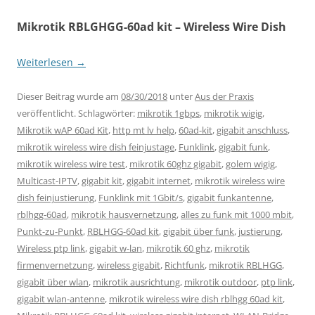
Mikrotik RBLGHGG-60ad kit – Wireless Wire Dish
Weiterlesen
→
Dieser Beitrag wurde am
08/30/2018
unter
Aus der Praxis
veröffentlicht. Schlagwörter:
mikrotik 1gbps
,
mikrotik wigig
,
Mikrotik wAP 60ad Kit
,
http mt lv help
,
60ad-kit
,
gigabit anschluss
,
mikrotik wireless wire dish feinjustage
,
Funklink
,
gigabit funk
,
mikrotik wireless wire test
,
mikrotik 60ghz gigabit
,
golem wigig
,
Multicast-IPTV
,
gigabit kit
,
gigabit internet
,
mikrotik wireless wire
dish feinjustierung
,
Funklink mit 1Gbit/s
,
gigabit funkantenne
,
rblhgg-60ad
,
mikrotik hausvernetzung
,
alles zu funk mit 1000 mbit
,
Punkt-zu-Punkt
,
RBLHGG-60ad kit
,
gigabit über funk
,
justierung
,
Wireless ptp link
,
gigabit w-lan
,
mikrotik 60 ghz
,
mikrotik
firmenvernetzung
,
wireless gigabit
,
Richtfunk
,
mikrotik RBLHGG
,
gigabit über wlan
,
mikrotik ausrichtung
,
mikrotik outdoor
,
ptp link
,
gigabit wlan-antenne
,
mikrotik wireless wire dish rblhgg 60ad kit
,