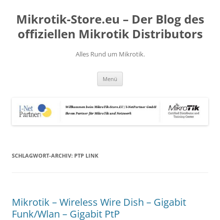
Zum
Inhalt
Mikrotik-Store.eu – Der Blog des
springen
offiziellen Mikrotik Distributors
Alles Rund um Mikrotik.
Menü
SCHLAGWORT-ARCHIV:
PTP LINK
Mikrotik – Wireless Wire Dish – Gigabit
Funk/Wlan – Gigabit PtP