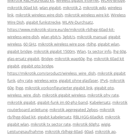
Mikrotik RBLHGG-60ad kit
,
wireless gigabit internet
,
WLAN-Bridge
,
mikrotik 60ad kit
,
wlan gigabit
,
mikrotik 2
,
mikrotik wiki
,
wireless
link
,
mikrotik wireless wire dish
,
mikrotik wireless wire kit
,
Wireless
Wire Dish
,
gigabit funkstrecke
,
WLAN-Durchsatz
,
https://www.mikrotik-store.eu/de/mikrotik-rblhgg-60ad-kit-
wireless-wire-dish
,
wlan gbit/s
,
3gbit/s
,
mikrotik manual
,
gigabit
wireless
,
60 GHz
,
mikrotik wireless wire poe
,
rblhg
,
gigabit wlan
,
gigabit bridge
,
mikrotik gigabit 1500m
,
Wlan
,
tx sector info
,
lhg 60g
,
glas-ersatz gigabit
,
Bridge
,
mikrotik wap60g
,
lhg
,
mikrotik 60ad kit
gigabit
,
gigabit ptp bridge
,
https://mikrotik.com/product/wireless_wire_dish
,
mikrotik gigabit
funk
,
phy rate
,
wireless wire
,
gigabit ohne glasfaser
,
IPv6
,
mikrotik
60g
,
lhgg
,
mikrotik vorkonfigurierter gigabit link
,
gigabit ptp
,
wireless_wire_dish
,
mikrotik gigabit wireless
,
mikrotik phy rate
,
mikrotik gigabit
,
gigabit-funk im 60-ghz-band
,
Kabelersatz
,
mikrotik
routerboard anleitung
,
mikrotik aggregated 2gbps
,
mikrotik
rb/lhgg-60ad kit
,
gigabit kabelersatz
,
RBLHGG-60adkit
,
mikrotik
gigabit wlan
,
mikrotik tx sector rate
,
mikrotik 60ghz
,
wigig
,
Leistungsaufnahme
,
mikrotik rblhgg-60ad
,
60ad
,
mikrotik ap
,