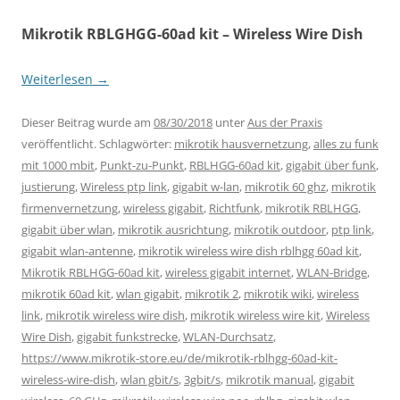
Mikrotik RBLGHGG-60ad kit – Wireless Wire Dish
Weiterlesen
→
Dieser Beitrag wurde am
08/30/2018
unter
Aus der Praxis
veröffentlicht. Schlagwörter:
mikrotik hausvernetzung
,
alles zu funk
mit 1000 mbit
,
Punkt-zu-Punkt
,
RBLHGG-60ad kit
,
gigabit über funk
,
justierung
,
Wireless ptp link
,
gigabit w-lan
,
mikrotik 60 ghz
,
mikrotik
firmenvernetzung
,
wireless gigabit
,
Richtfunk
,
mikrotik RBLHGG
,
gigabit über wlan
,
mikrotik ausrichtung
,
mikrotik outdoor
,
ptp link
,
gigabit wlan-antenne
,
mikrotik wireless wire dish rblhgg 60ad kit
,
Mikrotik RBLHGG-60ad kit
,
wireless gigabit internet
,
WLAN-Bridge
,
mikrotik 60ad kit
,
wlan gigabit
,
mikrotik 2
,
mikrotik wiki
,
wireless
link
,
mikrotik wireless wire dish
,
mikrotik wireless wire kit
,
Wireless
Wire Dish
,
gigabit funkstrecke
,
WLAN-Durchsatz
,
https://www.mikrotik-store.eu/de/mikrotik-rblhgg-60ad-kit-
wireless-wire-dish
,
wlan gbit/s
,
3gbit/s
,
mikrotik manual
,
gigabit