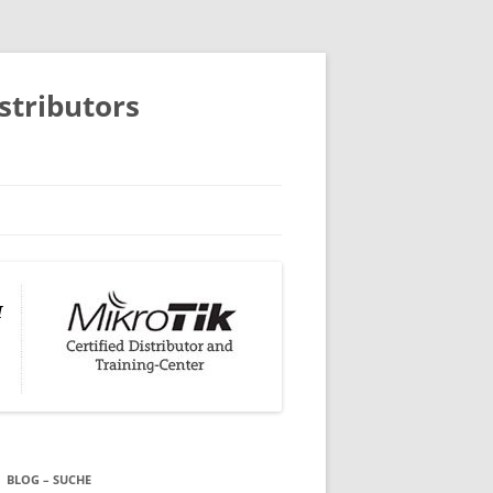
istributors
BLOG – SUCHE