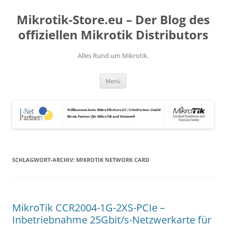
Zum
Inhalt
Mikrotik-Store.eu – Der Blog des
springen
offiziellen Mikrotik Distributors
Alles Rund um Mikrotik.
Menü
SCHLAGWORT-ARCHIV:
MIKROTIK NETWORK CARD
MikroTik CCR2004-1G-2XS-PCIe –
Inbetriebnahme 25Gbit/s-Netzwerkarte für