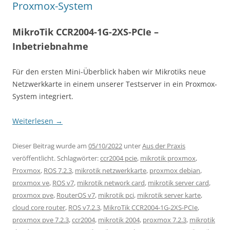
Proxmox-System
MikroTik CCR2004-1G-2XS-PCIe –
Inbetriebnahme
Für den ersten Mini-Überblick haben wir Mikrotiks neue
Netzwerkkarte in einem unserer Testserver in ein Proxmox-
System integriert.
Weiterlesen
→
Dieser Beitrag wurde am
05/10/2022
unter
Aus der Praxis
veröffentlicht. Schlagwörter:
ccr2004 pcie
,
mikrotik proxmox
,
Proxmox
,
ROS 7.2.3
,
mikrotik netzwerkkarte
,
proxmox debian
,
proxmox ve
,
ROS v7
,
mikrotik network card
,
mikrotik server card
,
proxmox pve
,
RouterOS v7
,
mikrotik pci
,
mikrotik server karte
,
cloud core router
,
ROS v7.2.3
,
MikroTik CCR2004-1G-2XS-PCIe
,
proxmox pve 7.2.3
,
ccr2004
,
mikrotik 2004
,
proxmox 7.2.3
,
mikrotik