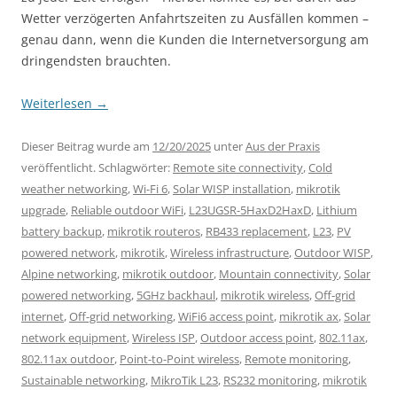
Wetter verzögerten Anfahrtszeiten zu Ausfällen kommen –
genau dann, wenn die Kunden die Internetversorgung am
dringendsten brauchten.
Weiterlesen
→
Dieser Beitrag wurde am
12/20/2025
unter
Aus der Praxis
veröffentlicht. Schlagwörter:
Remote site connectivity
,
Cold
weather networking
,
Wi-Fi 6
,
Solar WISP installation
,
mikrotik
upgrade
,
Reliable outdoor WiFi
,
L23UGSR-5HaxD2HaxD
,
Lithium
battery backup
,
mikrotik routeros
,
RB433 replacement
,
L23
,
PV
powered network
,
mikrotik
,
Wireless infrastructure
,
Outdoor WISP
,
Alpine networking
,
mikrotik outdoor
,
Mountain connectivity
,
Solar
powered networking
,
5GHz backhaul
,
mikrotik wireless
,
Off-grid
internet
,
Off-grid networking
,
WiFi6 access point
,
mikrotik ax
,
Solar
network equipment
,
Wireless ISP
,
Outdoor access point
,
802.11ax
,
802.11ax outdoor
,
Point-to-Point wireless
,
Remote monitoring
,
Sustainable networking
,
MikroTik L23
,
RS232 monitoring
,
mikrotik