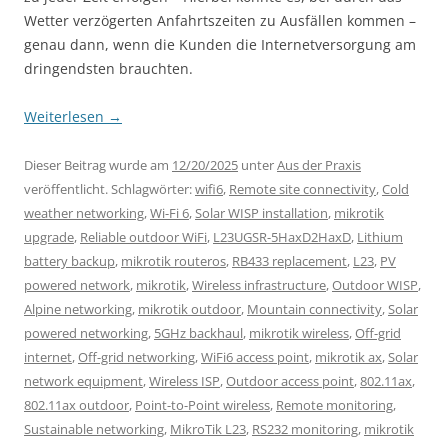
Wetter verzögerten Anfahrtszeiten zu Ausfällen kommen –
genau dann, wenn die Kunden die Internetversorgung am
dringendsten brauchten.
Weiterlesen
→
Dieser Beitrag wurde am
12/20/2025
unter
Aus der Praxis
veröffentlicht. Schlagwörter:
wifi6
,
Remote site connectivity
,
Cold
weather networking
,
Wi-Fi 6
,
Solar WISP installation
,
mikrotik
upgrade
,
Reliable outdoor WiFi
,
L23UGSR-5HaxD2HaxD
,
Lithium
battery backup
,
mikrotik routeros
,
RB433 replacement
,
L23
,
PV
powered network
,
mikrotik
,
Wireless infrastructure
,
Outdoor WISP
,
Alpine networking
,
mikrotik outdoor
,
Mountain connectivity
,
Solar
powered networking
,
5GHz backhaul
,
mikrotik wireless
,
Off-grid
internet
,
Off-grid networking
,
WiFi6 access point
,
mikrotik ax
,
Solar
network equipment
,
Wireless ISP
,
Outdoor access point
,
802.11ax
,
802.11ax outdoor
,
Point-to-Point wireless
,
Remote monitoring
,
Sustainable networking
,
MikroTik L23
,
RS232 monitoring
,
mikrotik