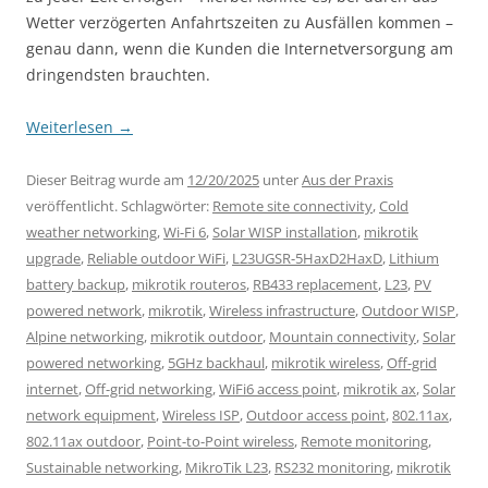
Wetter verzögerten Anfahrtszeiten zu Ausfällen kommen –
genau dann, wenn die Kunden die Internetversorgung am
dringendsten brauchten.
Weiterlesen
→
Dieser Beitrag wurde am
12/20/2025
unter
Aus der Praxis
veröffentlicht. Schlagwörter:
Remote site connectivity
,
Cold
weather networking
,
Wi-Fi 6
,
Solar WISP installation
,
mikrotik
upgrade
,
Reliable outdoor WiFi
,
L23UGSR-5HaxD2HaxD
,
Lithium
battery backup
,
mikrotik routeros
,
RB433 replacement
,
L23
,
PV
powered network
,
mikrotik
,
Wireless infrastructure
,
Outdoor WISP
,
Alpine networking
,
mikrotik outdoor
,
Mountain connectivity
,
Solar
powered networking
,
5GHz backhaul
,
mikrotik wireless
,
Off-grid
internet
,
Off-grid networking
,
WiFi6 access point
,
mikrotik ax
,
Solar
network equipment
,
Wireless ISP
,
Outdoor access point
,
802.11ax
,
802.11ax outdoor
,
Point-to-Point wireless
,
Remote monitoring
,
Sustainable networking
,
MikroTik L23
,
RS232 monitoring
,
mikrotik