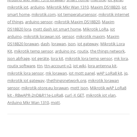
mikrotik iot
,
arduino
,
Mikrotik Mkr Wan 1310
,
Maxim DS18B20
,
iot
smart home
,
mikrotik.com
,
iot temperatursensor
,
mikrotik internet
of things
,
arduino sensor
,
mikrotik Maxim DS18B20
,
Maxim
DS18B20 lora
,
mqtt dash iot smart home
,
Mikrotik LoRa
,
iot
arduino
,
mikrotik lorawan iot
,
sensor
,
mikrotik maxim
,
Maxim
DS18B20 lorawan
,
dash
,
lorawan
,
json
,
iot gateway
,
Mikrotik Lora
Kit
,
mikrotik temp sensor
,
arduino inc
,
routix
,
the things network
,
json abfrage
,
iot geräte
,
lora kit
,
mikrotik lora temp sensor
,
mk lora
,
routix software
,
ttn
,
ttn-account-v2
,
iot wiki
,
lora antenna kit
,
mikrotik lora sensor
,
mk lorawan
,
iot mqtt panel
,
wAP LoRa8 kit
,
jq
,
mikrotik iot gateway
,
thethingsnetwork.org
,
mikrotik lorawan
sensor
,
mikrotik-store.eu lorawan
,
mqtt json
,
Mikrotik wAP LoRa8
kit - RBwAPR-2nD&R11e-LoRa8
,
curl -X GET
,
mikrotik iot vlan
,
Arduino Mkr Wan 1310
,
mqtt
.