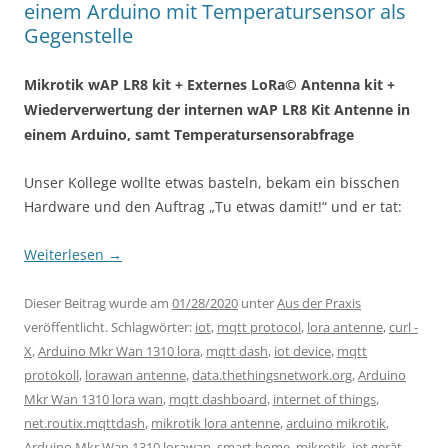
einem Arduino mit Temperatursensor als
Gegenstelle
Mikrotik wAP LR8 kit + Externes LoRa© Antenna kit +
Wiederverwertung der internen wAP LR8 Kit Antenne in
einem Arduino, samt Temperatursensorabfrage
Unser Kollege wollte etwas basteln, bekam ein bisschen
Hardware und den Auftrag „Tu etwas damit!“ und er tat:
Weiterlesen
→
Dieser Beitrag wurde am
01/28/2020
unter
Aus der Praxis
veröffentlicht. Schlagwörter:
iot
,
mqtt protocol
,
lora antenne
,
curl -
X
,
Arduino Mkr Wan 1310 lora
,
mqtt dash
,
iot device
,
mqtt
protokoll
,
lorawan antenne
,
data.thethingsnetwork.org
,
Arduino
Mkr Wan 1310 lora wan
,
mqtt dashboard
,
internet of things
,
net.routix.mqttdash
,
mikrotik lora antenne
,
arduino mikrotik
,
Arduino Mkr Wan 1310 lorawan
,
smart home
,
mikrotik
,
iot gerät
,