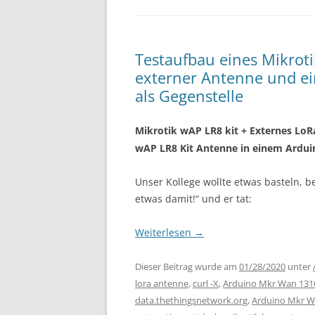
Testaufbau eines Mikrot
externer Antenne und e
als Gegenstelle
Mikrotik wAP LR8 kit + Externes Lo
wAP LR8 Kit Antenne in einem Ardu
Unser Kollege wollte etwas basteln, 
etwas damit!“ und er tat:
Weiterlesen
→
Dieser Beitrag wurde am
01/28/2020
unter
lora antenne
,
curl -X
,
Arduino Mkr Wan 1310
data.thethingsnetwork.org
,
Arduino Mkr W