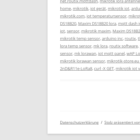
net.routix.mqttdash
,
mikrotik lora antenne
home
,
mikrotik
,
iot gerät
,
mikrotik iot
,
ardu
mikrotik.com
,
iot temperatursensor
,
mikrot
DS18B20
,
Maxim DS18B20 lora
,
mqtt dash 
iot
,
sensor
,
mikrotik maxim
,
Maxim DS18B2
mikrotik temp sensor
,
arduino inc
,
routix
,
t
lora temp sensor
,
mk lora
,
routix software
,
sensor
,
mk lorawan
,
iot mqtt panel
,
wAP Lo
mikrotik lorawan sensor
,
mikrotik-store.eu
2nD&R11e-LoRa8
,
curl -X GET
,
mikrotik iot 
Datenschutzerklärung
Stolz präsentiert v