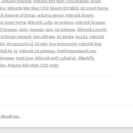
,
arduino mikrotik
,
Arduino Mkr Wan 1310 lorawan
,
smart
ino
,
Mikrotik Mkr Wan 1310
,
Maxim DS18B20
,
iot smart home
,
ik internet of things
,
arduino sensor
,
mikrotik Maxim
iot smart home
,
Mikrotik LoRa
,
iot arduino
,
mikrotik lorawan
0 lorawan
,
dash
,
lorawan
,
json
,
iot gateway
,
Mikrotik Lora Kit
,
he things network
,
json abfrage
,
iot geräte
,
lora kit
,
mikrotik
ttn
,
ttn-account-v2
,
iot wiki
,
lora antenna kit
,
mikrotik lora
Ra8 kit
,
jq
,
mikrotik iot gateway
,
thethingsnetwork.org
,
 lorawan
,
mqtt json
,
Mikrotik wAP LoRa8 kit - RBwAPR-
vlan
,
Arduino Mkr Wan 1310
,
mqtt
.
on WordPress