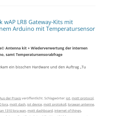
ik wAP LR8 Gateway-Kits mit
inem Arduino mit Temperatursensor
Ra© Antenna kit + Wiederverwertung der internen
ino, samt Temperatursensorabfrage
bekam ein bisschen Hardware und den Auftrag „Tu
Aus der Praxis
veröffentlicht. Schlagwörter:
iot
,
mqtt protocol
,
 lora
,
mqtt dash
,
iot device
,
mqtt protokoll
,
lorawan antenne
,
an 1310 lora wan
,
mqtt dashboard
,
internet of things
,