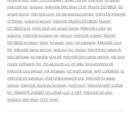
mikrotik iot
,
arduino
,
Mikrotik Mkr Wan 1310
,
Maxim DS18B20
,
iot
smart home
,
mikrotik.com
,
iot temperatursensor
,
mikrotik internet
of things
,
arduino sensor
,
mikrotik Maxim DS18B20
,
Maxim
DS18B20 lora
,
mqtt dash iot smart home
,
Mikrotik LoRa
,
iot
arduino
,
mikrotik lorawan iot
,
sensor
,
mikrotik maxim
,
Maxim
DS18B20 lorawan
,
dash
,
lorawan
,
json
,
iot gateway
,
Mikrotik Lora
Kit
,
mikrotik temp sensor
,
arduino inc
,
routix
,
the things network
,
json abfrage
,
iot geräte
,
lora kit
,
mikrotik lora temp sensor
,
mk lora
,
routix software
,
ttn
,
ttn-account-v2
,
iot wiki
,
lora antenna kit
,
mikrotik lora sensor
,
mk lorawan
,
iot mqtt panel
,
wAP LoRa8 kit
,
jq
,
mikrotik iot gateway
,
thethingsnetwork.org
,
mikrotik lorawan
sensor
,
mikrotik-store.eu lorawan
,
mqtt json
,
Mikrotik wAP LoRa8
kit - RBwAPR-2nD&R11e-LoRa8
,
curl -X GET
,
mikrotik iot vlan
,
Arduino Mkr Wan 1310
,
mqtt
.