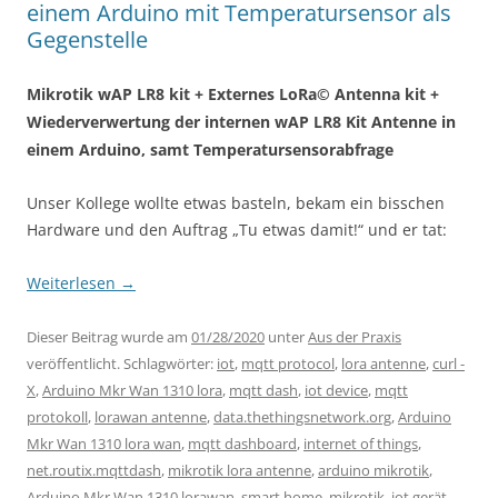
einem Arduino mit Temperatursensor als
Gegenstelle
Mikrotik wAP LR8 kit + Externes LoRa© Antenna kit +
Wiederverwertung der internen wAP LR8 Kit Antenne in
einem Arduino, samt Temperatursensorabfrage
Unser Kollege wollte etwas basteln, bekam ein bisschen
Hardware und den Auftrag „Tu etwas damit!“ und er tat:
Weiterlesen
→
Dieser Beitrag wurde am
01/28/2020
unter
Aus der Praxis
veröffentlicht. Schlagwörter:
iot
,
mqtt protocol
,
lora antenne
,
curl -
X
,
Arduino Mkr Wan 1310 lora
,
mqtt dash
,
iot device
,
mqtt
protokoll
,
lorawan antenne
,
data.thethingsnetwork.org
,
Arduino
Mkr Wan 1310 lora wan
,
mqtt dashboard
,
internet of things
,
net.routix.mqttdash
,
mikrotik lora antenne
,
arduino mikrotik
,
Arduino Mkr Wan 1310 lorawan
,
smart home
,
mikrotik
,
iot gerät
,