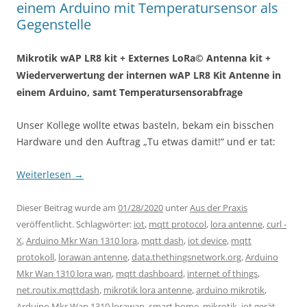
einem Arduino mit Temperatursensor als
Gegenstelle
Mikrotik wAP LR8 kit + Externes LoRa© Antenna kit +
Wiederverwertung der internen wAP LR8 Kit Antenne in
einem Arduino, samt Temperatursensorabfrage
Unser Kollege wollte etwas basteln, bekam ein bisschen
Hardware und den Auftrag „Tu etwas damit!“ und er tat:
Weiterlesen
→
Dieser Beitrag wurde am
01/28/2020
unter
Aus der Praxis
veröffentlicht. Schlagwörter:
iot
,
mqtt protocol
,
lora antenne
,
curl -
X
,
Arduino Mkr Wan 1310 lora
,
mqtt dash
,
iot device
,
mqtt
protokoll
,
lorawan antenne
,
data.thethingsnetwork.org
,
Arduino
Mkr Wan 1310 lora wan
,
mqtt dashboard
,
internet of things
,
net.routix.mqttdash
,
mikrotik lora antenne
,
arduino mikrotik
,
Arduino Mkr Wan 1310 lorawan
,
smart home
,
mikrotik
,
iot gerät
,