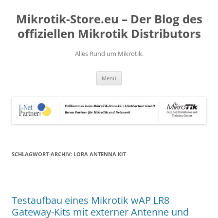
Zum
Inhalt
Mikrotik-Store.eu – Der Blog des
springen
offiziellen Mikrotik Distributors
Alles Rund um Mikrotik.
Menü
SCHLAGWORT-ARCHIV:
LORA ANTENNA KIT
Testaufbau eines Mikrotik wAP LR8
Gateway-Kits mit externer Antenne und