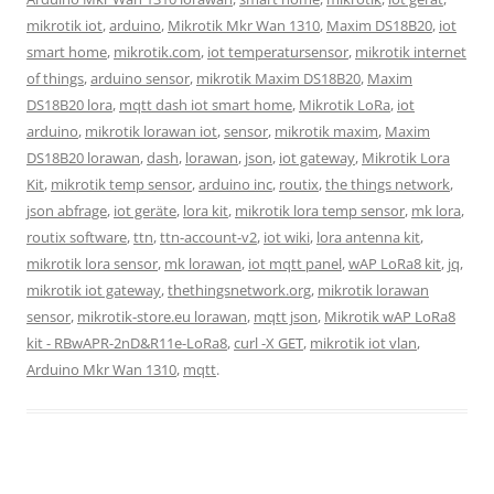
mikrotik iot
,
arduino
,
Mikrotik Mkr Wan 1310
,
Maxim DS18B20
,
iot
smart home
,
mikrotik.com
,
iot temperatursensor
,
mikrotik internet
of things
,
arduino sensor
,
mikrotik Maxim DS18B20
,
Maxim
DS18B20 lora
,
mqtt dash iot smart home
,
Mikrotik LoRa
,
iot
arduino
,
mikrotik lorawan iot
,
sensor
,
mikrotik maxim
,
Maxim
DS18B20 lorawan
,
dash
,
lorawan
,
json
,
iot gateway
,
Mikrotik Lora
Kit
,
mikrotik temp sensor
,
arduino inc
,
routix
,
the things network
,
json abfrage
,
iot geräte
,
lora kit
,
mikrotik lora temp sensor
,
mk lora
,
routix software
,
ttn
,
ttn-account-v2
,
iot wiki
,
lora antenna kit
,
mikrotik lora sensor
,
mk lorawan
,
iot mqtt panel
,
wAP LoRa8 kit
,
jq
,
mikrotik iot gateway
,
thethingsnetwork.org
,
mikrotik lorawan
sensor
,
mikrotik-store.eu lorawan
,
mqtt json
,
Mikrotik wAP LoRa8
kit - RBwAPR-2nD&R11e-LoRa8
,
curl -X GET
,
mikrotik iot vlan
,
Arduino Mkr Wan 1310
,
mqtt
.