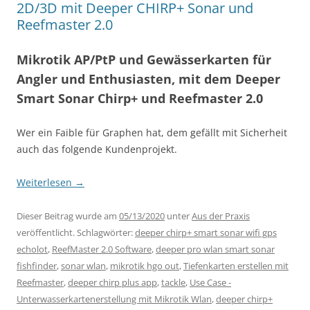
2D/3D mit Deeper CHIRP+ Sonar und
Reefmaster 2.0
Mikrotik AP/PtP und Gewässerkarten für
Angler und Enthusiasten, mit dem Deeper
Smart Sonar Chirp+ und Reefmaster 2.0
Wer ein Faible für Graphen hat, dem gefällt mit Sicherheit
auch das folgende Kundenprojekt.
Weiterlesen
→
Dieser Beitrag wurde am
05/13/2020
unter
Aus der Praxis
veröffentlicht. Schlagwörter:
deeper chirp+ smart sonar wifi gps
echolot
,
ReefMaster 2.0 Software
,
deeper pro wlan smart sonar
fishfinder
,
sonar wlan
,
mikrotik hgo out
,
Tiefenkarten erstellen mit
Reefmaster
,
deeper chirp plus app
,
tackle
,
Use Case -
Unterwasserkartenerstellung mit Mikrotik Wlan
,
deeper chirp+