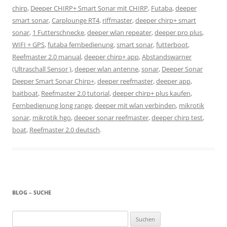
chirp
,
Deeper CHIRP+ Smart Sonar mit CHIRP
,
Futaba
,
deeper
smart sonar
,
Carplounge RT4
,
riffmaster
,
deeper chirp+ smart
sonar
,
1 Futterschnecke
,
deeper wlan repeater
,
deeper pro plus
,
WIFI + GPS
,
futaba fernbedienung
,
smart sonar
,
futterboot
,
Reefmaster 2.0 manual
,
deeper chirp+ app
,
Abstandswarner
(Ultraschall Sensor )
,
deeper wlan antenne
,
sonar
,
Deeper Sonar
Deeper Smart Sonar Chirp+
,
deeper reefmaster
,
deeper app
,
baitboat
,
Reefmaster 2.0 tutorial
,
deeper chirp+ plus kaufen
,
Fernbedienung long range
,
deeper mit wlan verbinden
,
mikrotik
sonar
,
mikrotik hgo
,
deeper sonar reefmaster
,
deeper chirp test
,
boat
,
Reefmaster 2.0 deutsch
.
BLOG – SUCHE
Suchen