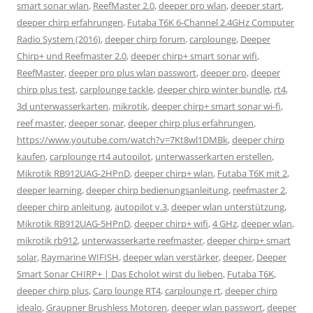
smart sonar wlan
,
ReefMaster 2.0
,
deeper pro wlan
,
deeper start
,
deeper chirp erfahrungen
,
Futaba T6K 6-Channel 2.4GHz Computer
Radio System (2016)
,
deeper chirp forum
,
carplounge
,
Deeper
Chirp+ und Reefmaster 2.0
,
deeper chirp+ smart sonar wifi
,
ReefMaster
,
deeper pro plus wlan passwort
,
deeper pro
,
deeper
chirp plus test
,
carplounge tackle
,
deeper chirp winter bundle
,
rt4
,
3d unterwasserkarten
,
mikrotik
,
deeper chirp+ smart sonar wi-fi
,
reef master
,
deeper sonar
,
deeper chirp plus erfahrungen
,
https://www.youtube.com/watch?v=7Kt8wl1DMBk
,
deeper chirp
kaufen
,
carplounge rt4 autopilot
,
unterwasserkarten erstellen
,
Mikrotik RB912UAG-2HPnD
,
deeper chirp+ wlan
,
Futaba T6K mit 2
,
deeper learning
,
deeper chirp bedienungsanleitung
,
reefmaster 2
,
deeper chirp anleitung
,
autopilot v.3
,
deeper wlan unterstützung
,
Mikrotik RB912UAG-5HPnD
,
deeper chirp+ wifi
,
4 GHz
,
deeper wlan
,
mikrotik rb912
,
unterwasserkarte reefmaster
,
deeper chirp+ smart
solar
,
Raymarine WIFISH
,
deeper wlan verstärker
,
deeper
,
Deeper
Smart Sonar CHIRP+ | Das Echolot wirst du lieben
,
Futaba T6K
,
deeper chirp plus
,
Carp lounge RT4
,
carplounge rt
,
deeper chirp
idealo
,
Graupner Brushless Motoren
,
deeper wlan passwort
,
deeper