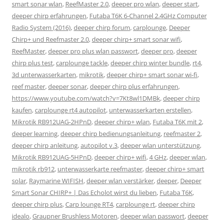
smart sonar wlan
,
ReefMaster 2.0
,
deeper pro wlan
,
deeper start
,
deeper chirp erfahrungen
,
Futaba T6K 6-Channel 2.4GHz Computer
Radio System (2016)
,
deeper chirp forum
,
carplounge
,
Deeper
Chirp+ und Reefmaster 2.0
,
deeper chirp+ smart sonar wifi
,
ReefMaster
,
deeper pro plus wlan passwort
,
deeper pro
,
deeper
chirp plus test
,
carplounge tackle
,
deeper chirp winter bundle
,
rt4
,
3d unterwasserkarten
,
mikrotik
,
deeper chirp+ smart sonar wi-fi
,
reef master
,
deeper sonar
,
deeper chirp plus erfahrungen
,
https://www.youtube.com/watch?v=7Kt8wl1DMBk
,
deeper chirp
kaufen
,
carplounge rt4 autopilot
,
unterwasserkarten erstellen
,
Mikrotik RB912UAG-2HPnD
,
deeper chirp+ wlan
,
Futaba T6K mit 2
,
deeper learning
,
deeper chirp bedienungsanleitung
,
reefmaster 2
,
deeper chirp anleitung
,
autopilot v.3
,
deeper wlan unterstützung
,
Mikrotik RB912UAG-5HPnD
,
deeper chirp+ wifi
,
4 GHz
,
deeper wlan
,
mikrotik rb912
,
unterwasserkarte reefmaster
,
deeper chirp+ smart
solar
,
Raymarine WIFISH
,
deeper wlan verstärker
,
deeper
,
Deeper
Smart Sonar CHIRP+ | Das Echolot wirst du lieben
,
Futaba T6K
,
deeper chirp plus
,
Carp lounge RT4
,
carplounge rt
,
deeper chirp
idealo
,
Graupner Brushless Motoren
,
deeper wlan passwort
,
deeper