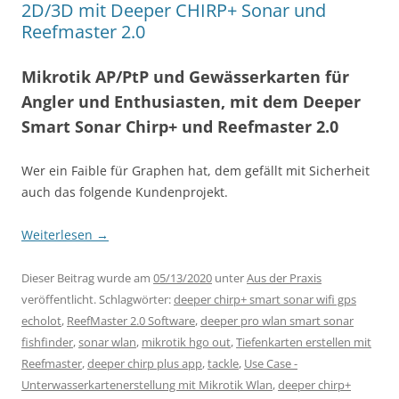
2D/3D mit Deeper CHIRP+ Sonar und
Reefmaster 2.0
Mikrotik AP/PtP und Gewässerkarten für
Angler und Enthusiasten, mit dem Deeper
Smart Sonar Chirp+ und Reefmaster 2.0
Wer ein Faible für Graphen hat, dem gefällt mit Sicherheit
auch das folgende Kundenprojekt.
Weiterlesen
→
Dieser Beitrag wurde am
05/13/2020
unter
Aus der Praxis
veröffentlicht. Schlagwörter:
deeper chirp+ smart sonar wifi gps
echolot
,
ReefMaster 2.0 Software
,
deeper pro wlan smart sonar
fishfinder
,
sonar wlan
,
mikrotik hgo out
,
Tiefenkarten erstellen mit
Reefmaster
,
deeper chirp plus app
,
tackle
,
Use Case -
Unterwasserkartenerstellung mit Mikrotik Wlan
,
deeper chirp+