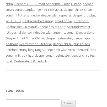
chirp
,
Deeper CHIRP+ Smart Sonar mit CHIRP
,
Futaba
,
deeper
smart sonar
,
Carplounge RT4
,
riffmaster
,
deeper chirp+ smart
sonar
,
1 Futterschnecke
,
deeper wlan repeater
,
deeper pro plus
,
WIFI + GPS
,
futaba fernbedienung
,
smart sonar
,
futterboot
,
Reefmaster 2.0 manual
,
deeper chirp+ app
,
Abstandswarner
(Ultraschall Sensor )
,
deeper wlan antenne
,
sonar
,
Deeper Sonar
Deeper Smart Sonar Chirp+
,
deeper reefmaster
,
deeper app
,
baitboat
,
Reefmaster 2.0 tutorial
,
deeper chirp+ plus kaufen
,
Fernbedienung long range
,
deeper mit wlan verbinden
,
mikrotik
sonar
,
mikrotik hgo
,
deeper sonar reefmaster
,
deeper chirp test
,
boat
,
Reefmaster 2.0 deutsch
.
BLOG – SUCHE
Suchen